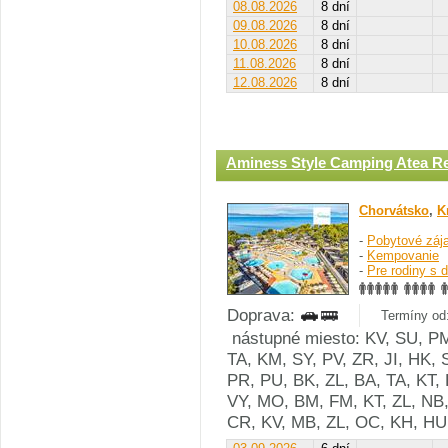
08.08.2026
8 dní
09.08.2026
8 dní
10.08.2026
8 dní
11.08.2026
8 dní
12.08.2026
8 dní
Aminess Style Camping Atea R
Chorvátsko
,
K
-
Pobytové záj
-
Kempovanie
-
Pre rodiny s 
Doprava:
Termíny od:
nástupné miesto: KV, SU, PM
TA, KM, SY, PV, ZR, JI, HK, 
PR, PU, BK, ZL, BA, TA, KT, 
VY, MO, BM, FM, KT, ZL, NB,
CR, KV, MB, ZL, OC, KH, HU