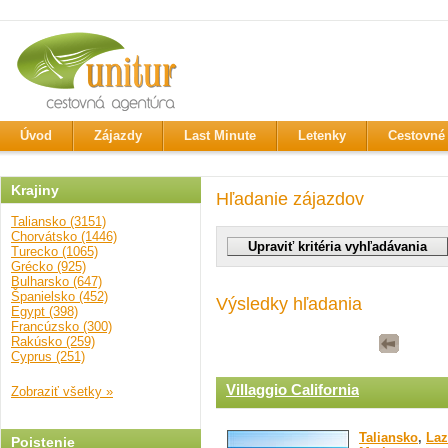
Úvod
Zájazdy
Last Minute
Letenky
Cestovné 
Krajiny
Hľadanie zájazdov
Taliansko (3151)
Chorvátsko (1446)
Turecko (1065)
Grécko (925)
Bulharsko (647)
Španielsko (452)
Výsledky hľadania
Egypt (398)
Francúzsko (300)
Rakúsko (259)
Cyprus (251)
Villaggio California
Zobraziť všetky »
Taliansko
,
Laz
Poistenie