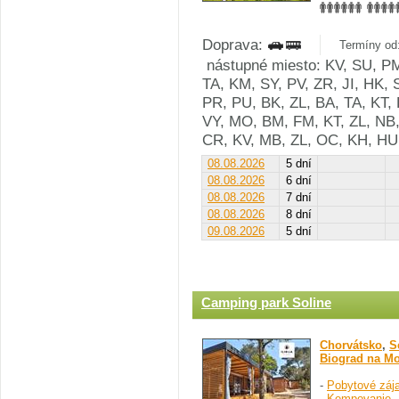
Doprava:
Termíny od:
nástupné miesto: KV, SU, PM
TA, KM, SY, PV, ZR, JI, HK, 
PR, PU, BK, ZL, BA, TA, KT, 
VY, MO, BM, FM, KT, ZL, NB,
CR, KV, MB, ZL, OC, KH, HU
08.08.2026
5 dní
08.08.2026
6 dní
08.08.2026
7 dní
08.08.2026
8 dní
09.08.2026
5 dní
Camping park Soline
Chorvátsko
,
S
Biograd na M
-
Pobytové záj
-
Kempovanie