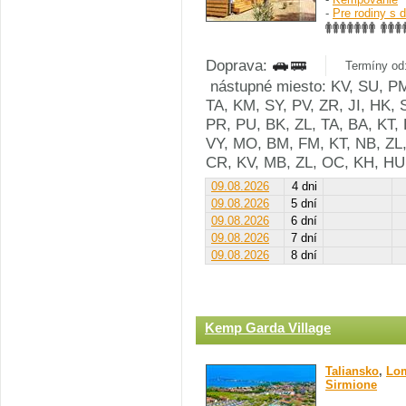
-
Pre rodiny s 
Doprava:
Termíny od:
nástupné miesto: KV, SU, PM
TA, KM, SY, PV, ZR, JI, HK, 
PR, PU, BK, ZL, TA, BA, KT, 
VY, MO, BM, FM, KT, NB, ZL,
CR, KV, MB, ZL, OC, KH, HU
09.08.2026
4 dni
09.08.2026
5 dní
09.08.2026
6 dní
09.08.2026
7 dní
09.08.2026
8 dní
Kemp Garda Village
Taliansko
,
Lom
Sirmione