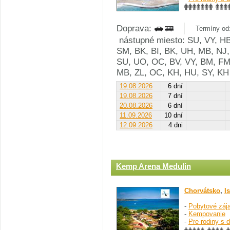
Doprava:
Termíny od:
nástupné miesto: SU, VY, HB
SM, BK, BI, BK, UH, MB, NJ,
SU, UO, OC, BV, VY, BM, FM,
MB, ZL, OC, KH, HU, SY, KH
19.08.2026
6 dní
19.08.2026
7 dní
20.08.2026
6 dní
11.09.2026
10 dní
12.09.2026
4 dni
Kemp Arena Medulin
Chorvátsko
,
Is
-
Pobytové záj
-
Kempovanie
-
Pre rodiny s 