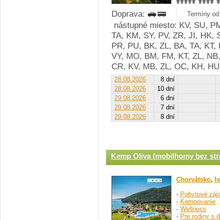
Doprava:
Termíny od:
nástupné miesto: KV, SU, PM
TA, KM, SY, PV, ZR, JI, HK, 
PR, PU, BK, ZL, BA, TA, KT, 
VY, MO, BM, FM, KT, ZL, NB,
CR, KV, MB, ZL, OC, KH, HU
28.08.2026
8 dní
28.08.2026
10 dní
29.08.2026
6 dní
29.08.2026
7 dní
29.08.2026
8 dní
Kemp Oliva (mobilhomy bez str
Chorvátsko
,
Is
-
Pobytové záj
-
Kempovanie
-
Wellness
-
Pre rodiny s 