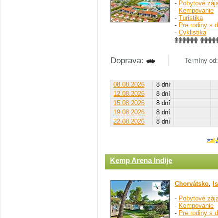
-
Pobytové záj
-
Kempovanie
-
Turistika
-
Pre rodiny s 
-
Cyklistika
Doprava:
Termíny od: 
08.08.2026
8 dní
12.08.2026
8 dní
15.08.2026
8 dní
19.08.2026
8 dní
22.08.2026
8 dní
Kemp Arena Indije
Chorvátsko
,
Is
-
Pobytové záj
-
Kempovanie
-
Pre rodiny s 