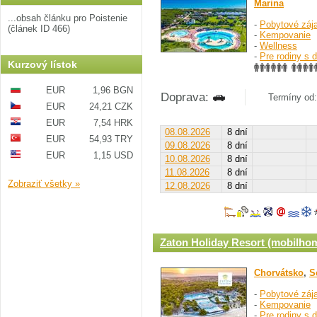
Marina
...obsah článku pro Poistenie
-
Pobytové záj
(článek ID 466)
-
Kempovanie
-
Wellness
-
Pre rodiny s 
Kurzový lístok
EUR
1,96 BGN
Doprava:
Termíny od: 
EUR
24,21 CZK
EUR
7,54 HRK
08.08.2026
8 dní
EUR
54,93 TRY
09.08.2026
8 dní
EUR
1,15 USD
10.08.2026
8 dní
11.08.2026
8 dní
Zobraziť všetky »
12.08.2026
8 dní
Zaton Holiday Resort (mobilho
Chorvátsko
,
S
-
Pobytové záj
-
Kempovanie
-
Pre rodiny s 