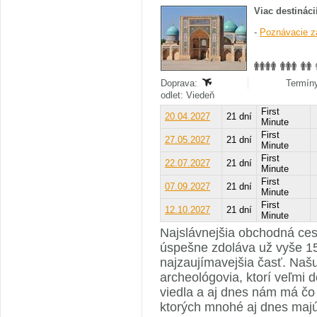
Viac destináci
-
Poznávacie z
Doprava:
Termíny
odlet: Viedeň
First
20.04.2027
21 dní
Minute
First
27.05.2027
21 dní
Minute
First
22.07.2027
21 dní
Minute
First
07.09.2027
21 dní
Minute
First
12.10.2027
21 dní
Minute
Najslávnejšia obchodná ces
úspešne zdoláva už vyše 15 
najzaujímavejšia časť. Našu
archeológovia, ktorí veľmi d
viedla a aj dnes nám má č
ktorých mnohé aj dnes majú