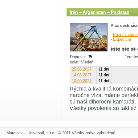
Irán – Afganistan – Pakistan
Viac destináci
-
Poznávacie z
-
Expedícia
Doprava:
Termíny
odlet: Viedeň
25.06.2027
11 dní
14.08.2027
11 dní
10.09.2027
11 dní
Rýchla a kvalitná kombináci
náročné víza, máme perfektn
sú naši dlhoroční kamaráti,
Všetky povolenia sú taktiež
Marcinek – Univerzál, s.r.o., © 2011 Všetky práva vyhradené