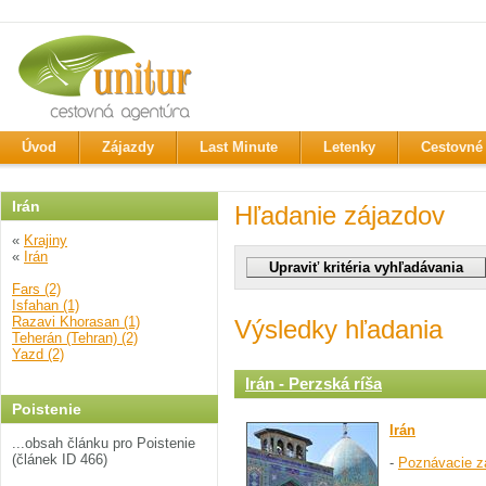
Úvod
Zájazdy
Last Minute
Letenky
Cestovné 
Irán
Hľadanie zájazdov
«
Krajiny
«
Irán
Fars (2)
Isfahan (1)
Razavi Khorasan (1)
Výsledky hľadania
Teherán (Tehran) (2)
Yazd (2)
Irán - Perzská ríša
Poistenie
Irán
...obsah článku pro Poistenie
(článek ID 466)
-
Poznávacie z