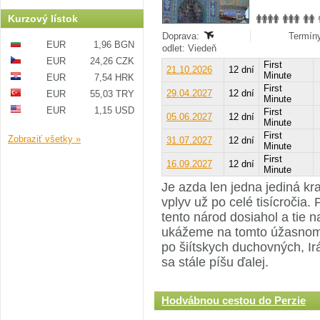
Kurzový lístok
Doprava:
Termíny
EUR
1,96 BGN
odlet: Viedeň
EUR
24,26 CZK
First
21.10.2026
12 dní
Minute
EUR
7,54 HRK
First
29.04.2027
12 dní
EUR
55,03 TRY
Minute
EUR
1,15 USD
First
05.06.2027
12 dní
Minute
First
Zobraziť všetky »
31.07.2027
12 dní
Minute
First
16.09.2027
12 dní
Minute
Je azda len jedna jediná kra
vplyv už po celé tisícročia. 
tento národ dosiahol a tie 
ukážeme na tomto úžasnom 
po šiítskych duchovných, Ir
sa stále píšu ďalej.
Hodvábnou cestou do Perzie