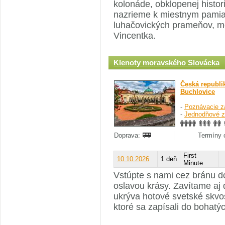
kolonáde, obklopenej histo
nazrieme k miestnym pamia
luhačovických prameňov, me
Vincentka.
Klenoty moravského Slovácka
Česká republi
Buchlovice
-
Poznávacie z
-
Jednodňové z
Doprava:
Termíny o
First
10.10.2026
1 deň
Minute
Vstúpte s nami cez bránu d
oslavou krásy. Zavítame aj 
ukrýva hotové svetské skvo
ktoré sa zapísali do bohatý