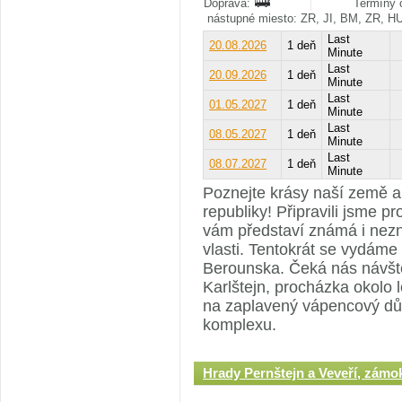
Doprava:
Termíny o
nástupné miesto: ZR, JI, BM, ZR, H
Last
20.08.2026
1 deň
Minute
Last
20.09.2026
1 deň
Minute
Last
01.05.2027
1 deň
Minute
Last
08.05.2027
1 deň
Minute
Last
08.07.2027
1 deň
Minute
Poznejte krásy naší země a
republiky! Připravili jsme p
vám představí známá i nez
vlasti. Tentokrát se vydáme
Berounska. Čeká nás návšt
Karlštejn, procházka okolo
na zaplavený vápencový důl
komplexu.
Hrady Pernštejn a Veveří, zámo