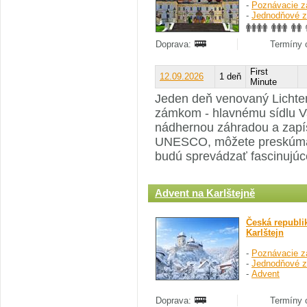
-
Poznávacie z
-
Jednodňové z
Doprava:
Termíny o
First
12.09.2026
1 deň
Minute
Jeden deň venovaný Lichte
zámkom - hlavnému sídlu Va
nádhernou záhradou a zapí
UNESCO, môžete preskúmať
budú sprevádzať fascinujúc
Advent na Karlštejně
Česká republi
Karlštejn
-
Poznávacie z
-
Jednodňové z
-
Advent
Doprava:
Termíny o