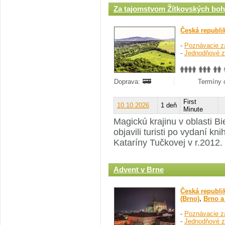
Za tajomstvom Žítkovských bo
Česká republi
-
Poznávacie z
-
Jednodňové z
Doprava:
Termíny o
First
10.10.2026
1 deň
Minute
Magickú krajinu v oblasti B
objavili turisti po vydaní k
Kataríny Tučkovej v r.2012.
Advent v Brne
Česká republi
(Brno)
,
Brno a
-
Poznávacie z
-
Jednodňové z