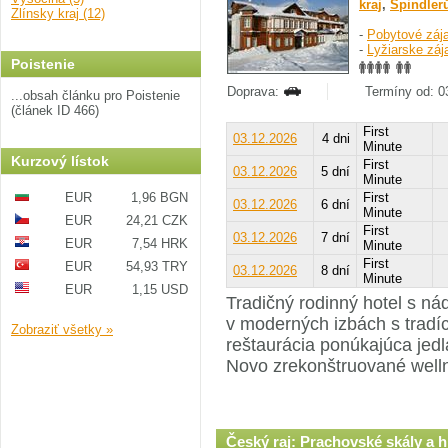
kraj
,
Špindler
Zlínsky kraj (12)
-
Pobytové záj
-
Lyžiarske záj
Poistenie
Doprava:
Termíny od: 03
...obsah článku pro Poistenie
(článek ID 466)
First
03.12.2026
4 dni
Minute
Kurzový lístok
First
03.12.2026
5 dní
Minute
EUR
1,96 BGN
First
03.12.2026
6 dní
Minute
EUR
24,21 CZK
First
03.12.2026
7 dní
EUR
7,54 HRK
Minute
First
EUR
54,93 TRY
03.12.2026
8 dní
Minute
EUR
1,15 USD
Tradičný rodinný hotel s n
v moderných izbách s tradí
Zobraziť všetky »
reštaurácia ponúkajúca jed
Novo zrekonštruované well
Český raj: Prachovské skály a 