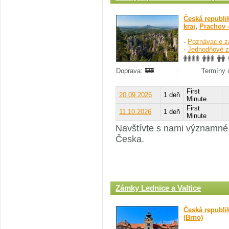
Česká republi
kraj
,
Prachov 
-
Poznávacie z
-
Jednodňové z
Doprava:
Termíny o
First
20.09.2026
1 deň
Minute
First
11.10.2026
1 deň
Minute
Navštívte s nami významné 
Česka.
Zámky Lednice a Valtice
Česká republi
(Brno)