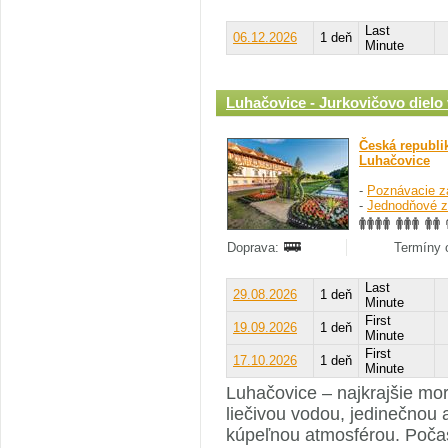
Last
06.12.2026
1 deň
Minute
Luhačovice - Jurkovičovo dielo
Česká republi
Luhačovice
-
Poznávacie z
-
Jednodňové z
Doprava:
Termíny o
Last
29.08.2026
1 deň
Minute
First
19.09.2026
1 deň
Minute
First
17.10.2026
1 deň
Minute
Luhačovice – najkrajšie mo
liečivou vodou, jedinečnou
kúpeľnou atmosférou. Poča