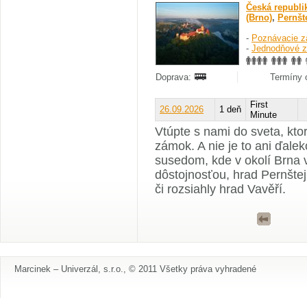
Česká republi
(Brno)
,
Pernšt
-
Poznávacie z
-
Jednodňové z
Doprava:
Termíny o
First
26.09.2026
1 deň
Minute
Vtúpte s nami do sveta, kt
zámok. A nie je to ani ďale
susedom, kde v okolí Brna v
dôstojnosťou, hrad Pernštej
či rozsiahly hrad Vavěří.
Marcinek – Univerzál, s.r.o., © 2011 Všetky práva vyhradené