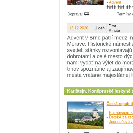
-
Advent
Doprava:
Termíny o
First
13.12.2026
1 deň
Minute
Advent v Brne patrí medzi n
Morave. Historické námestia
svetiel, stánky rozvoniava
dobrotami a celé mesto dýc
nami vydať na výlet do mor
trhov spoznáme aj zaujímav
mesta vrátane majestátnej K
Karlštejn, Koněpruské jeskyně 
Česká republi
-
Poznávacie z
-
Detské zájazd
-
Jednodňové z