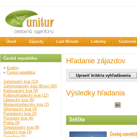
Úvod
Zájazdy
Last Minute
Letenky
Cestovné 
Česká republika
Hľadanie zájazdov
«
Krajiny
«
Česká republika
Juhočeský kraj (13)
Juhomoravský kraj (Brno) (20)
Karlovarský kraj (9)
Výsledky hľadania
Královohradecký kraj (12)
Liberecký kraj (8)
Moravskosliezsky kraj (2)
Olomoucký kraj (4)
Pardubický kraj (2)
Plzenský kraj (6)
Sněžka
Praha (9)
Stredočeský kraj (8)
Ústecký kraj (3)
Česká republi
Vysočina (5)