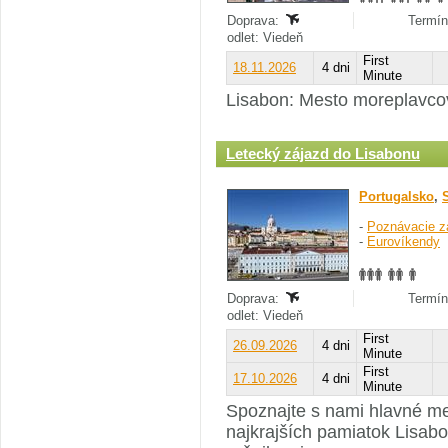
Doprava:
Termín
odlet: Viedeň
First
18.11.2026
4 dni
Minute
Lisabon: Mesto moreplavco
Letecký zájazd do Lisabonu
Portugalsko
,
-
Poznávacie z
-
Eurovíkendy
Doprava:
Termín
odlet: Viedeň
First
26.09.2026
4 dni
Minute
First
17.10.2026
4 dni
Minute
Spoznajte s nami hlavné me
najkrajších pamiatok Lisabo