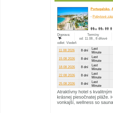
Portugalsko
,
-
Pobytové záj
Doprava:
Termíny
od: 11.08., 8 dňové
odlet: Viedeň
Last
11.08.2026
8 dní
Minute
Last
15.08.2026
8 dní
Minute
Last
18.08.2026
8 dní
Minute
Last
22.08.2026
8 dní
Minute
Last
25.08.2026
8 dní
Minute
Atraktívny hotel s kvalitný
krásnej piesočnatej pláže. 
vonkajší, wellness so sauna