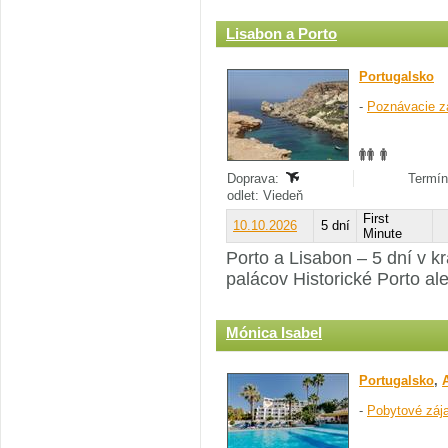
Lisabon a Porto
Portugalsko
-
Poznávacie z
Doprava:
Termín
odlet: Viedeň
First
10.10.2026
5 dní
Minute
Porto a Lisabon – 5 dní v k
palácov Historické Porto a
Mónica Isabel
Portugalsko
,
-
Pobytové záj