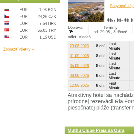
-
Pobytové záj
EUR
1,96 BGN
EUR
24,26 CZK
EUR
7,54 HRK
Doprava:
Termíny
EUR
55,03 TRY
od: 29.08., 8 dňové
odlet: Viedeň
EUR
1,15 USD
Last
29.08.2026
8 dní
Minute
Zobraziť všetky »
Last
01.09.2026
8 dní
Minute
Last
05.09.2026
8 dní
Minute
Last
08.09.2026
8 dní
Minute
First
12.09.2026
8 dní
Minute
Atraktívny hotel sa nachádza
prírodnej rezervácii Ria Fo
piesočnatej pláže (transfer 
Muthu Clube Praia da Oura