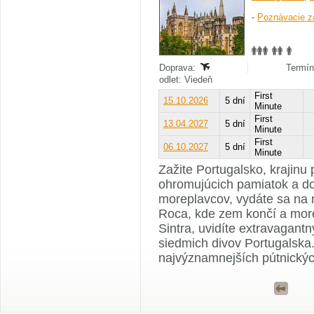
-
Poznávacie z
Doprava:
Termín
odlet: Viedeň
First
15.10.2026
5 dní
Minute
First
13.04.2027
5 dní
Minute
First
06.10.2027
5 dní
Minute
Zažite Portugalsko, krajinu
ohromujúcich pamiatok a do
moreplavcov, vydáte sa na 
Roca, kde zem končí a more
Sintra, uvidíte extravagant
siedmich divov Portugalska
najvýznamnejších pútnickýc