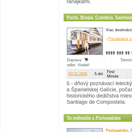
raňajkami.
Porto, Braga, Coimbra, Santia
Viac destináci
-
Poznávacie z
Doprava:
Termín
odlet: Viedeň
First
03.11.2026
5 dní
Minute
5 - dňový poznávací leteck
a Španielskej Galície, počas
historického dedičstva mies
Santiago de Compostela.
To najlepšie z Portugalska
Portugalsko
,