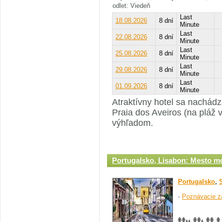
odlet: Viedeň
Last
18.08.2026
8 dní
Minute
Last
22.08.2026
8 dní
Minute
Last
25.08.2026
8 dní
Minute
Last
29.08.2026
8 dní
Minute
Last
01.09.2026
8 dní
Minute
Atraktívny hotel sa nachádza
Praia dos Aveiros (na pláž
výhľadom.
Portugalsko, Lisabon: Mesto m
Portugalsko
,
-
Poznávacie z