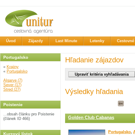
Úvod
Zájazdy
Last Minute
Letenky
Cestovné 
Portugalsko
Hľadanie zájazdov
«
Krajiny
«
Portugalsko
Algarve (7)
Sever (17)
Stred (27)
Výsledky hľadania
Poistenie
...obsah článku pro Poistenie
Golden Club Cabanas
(článek ID 466)
Portugalsko
,
Kurzový lístok