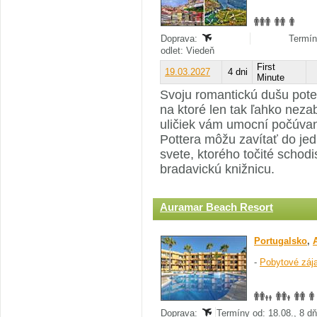
Doprava:
Termín
odlet: Viedeň
First
19.03.2027
4 dni
Minute
Svoju romantickú dušu pote
na ktoré len tak ľahko neza
uličiek vám umocní počúvan
Pottera môžu zavítať do jed
svete, ktorého točité schodi
bradavickú knižnicu.
Auramar Beach Resort
Portugalsko
,
-
Pobytové záj
Doprava:
Termíny od: 18.08., 8 d