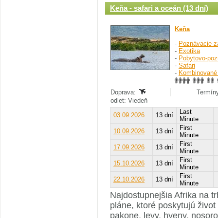
Keňa - safari a oceán (13 dní)
Keňa
-
Poznávacie z
-
Exotika
-
Pobytovo-poz
-
Safari
-
Kombinované
Doprava:
Termíny
odlet: Viedeň
Last
03.09.2026
13 dní
Minute
First
10.09.2026
13 dní
Minute
First
17.09.2026
13 dní
Minute
First
15.10.2026
13 dní
Minute
First
22.10.2026
13 dní
Minute
Najdostupnejšia Afrika na t
pláne, ktoré poskytujú život
pakone, levy, hyeny, nosoro