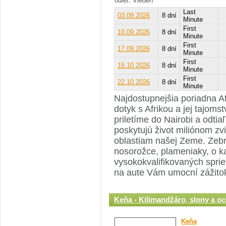
odlet: Viedeň
Last
03.09.2026
8 dní
Minute
First
10.09.2026
8 dní
Minute
First
17.09.2026
8 dní
Minute
First
15.10.2026
8 dní
Minute
First
22.10.2026
8 dní
Minute
Najdostupnejšia poriadna Af
dotyk s Afrikou a jej tajom
priletíme do Nairobi a odtia
poskytujú život miliónom zvi
oblastiam našej Zeme. Zebry
nosorožce, plameniaky, o k
vysokokvalifikovaných sprie
na aute Vám umocní zážitok 
Keňa - Kilimandžáro, slony a o
Keňa