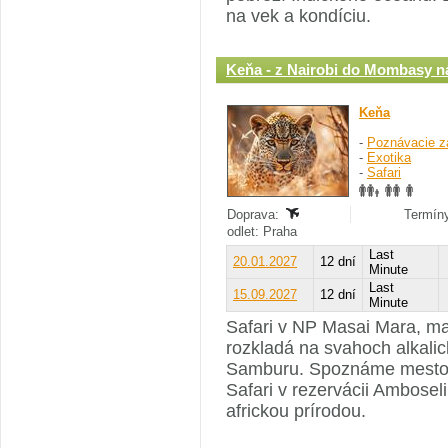
na vek a kondíciu.
Keňa - z Nairobi do Mombasy 
Keňa
-
Poznávacie z
-
Exotika
-
Safari
Doprava:
Termíny
odlet: Praha
Last
20.01.2027
12 dní
Minute
Last
15.09.2027
12 dní
Minute
Safari v NP Masai Mara, ma
rozkladá na svahoch alkalick
Samburu. Spoznáme mesto Na
Safari v rezervácii Amboseli
africkou prírodou.