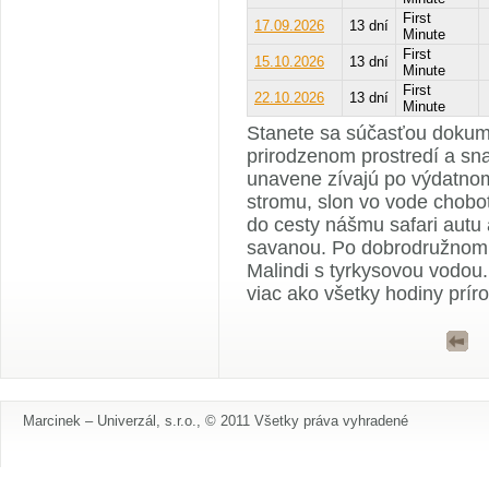
First
17.09.2026
13 dní
Minute
First
15.10.2026
13 dní
Minute
First
22.10.2026
13 dní
Minute
Stanete sa súčasťou dokume
prirodzenom prostredí a sna
unavene zívajú po výdatnom
stromu, slon vo vode chobo
do cesty nášmu safari autu
savanou. Po dobrodružnom s
Malindi s tyrkysovou vodou
viac ako všetky hodiny prír
Marcinek – Univerzál, s.r.o., © 2011 Všetky práva vyhradené