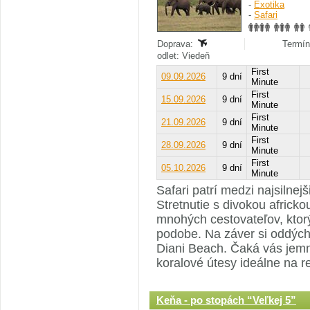
-
Exotika
-
Safari
Doprava:
Termín
odlet: Viedeň
First
09.09.2026
9 dní
Minute
First
15.09.2026
9 dní
Minute
First
21.09.2026
9 dní
Minute
First
28.09.2026
9 dní
Minute
First
05.10.2026
9 dní
Minute
Safari patrí medzi najsilnej
Stretnutie s divokou africko
mnohých cestovateľov, ktor
podobe. Na záver si oddýchn
Diani Beach. Čaká vás jemn
koralové útesy ideálne na re
Keňa - po stopách “Veľkej 5”