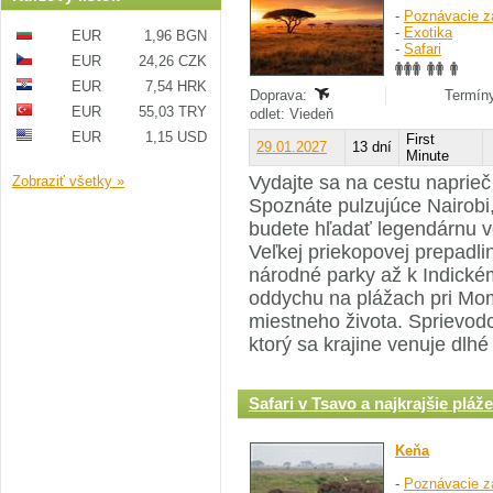
-
Poznávacie z
-
Exotika
EUR
1,96 BGN
-
Safari
EUR
24,26 CZK
EUR
7,54 HRK
Doprava:
Termíny
EUR
55,03 TRY
odlet: Viedeň
EUR
1,15 USD
First
29.01.2027
13 dní
Minute
Vydajte sa na cestu naprieč 
Zobraziť všetky »
Spoznáte pulzujúce Nairobi,
budete hľadať legendárnu ve
Veľkej priekopovej prepadli
národné parky až k Indické
oddychu na plážach pri Mo
miestneho života. Sprievo
ktorý sa krajine venuje dlhé
Safari v Tsavo a najkrajšie pláž
Keňa
-
Poznávacie z