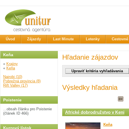
Úvod
Zájazdy
Last Minute
Letenky
Cestovné 
Keňa
Hľadanie zájazdov
«
Krajiny
«
Keňa
Nairobi (10)
Pobrežná provincia (8)
Rift Valley (17)
Výsledky hľadania
Poistenie
...obsah článku pro Poistenie
Africké dobrodružstvo v Keni
(článek ID 466)
Keňa
Kurzový lístok