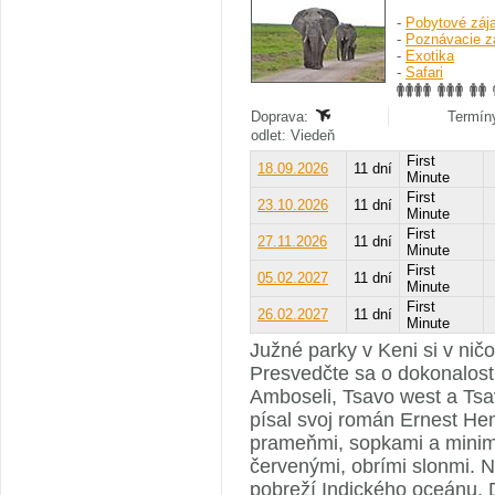
-
Pobytové záj
-
Poznávacie z
-
Exotika
-
Safari
Doprava:
Termíny
odlet: Viedeň
First
18.09.2026
11 dní
Minute
First
23.10.2026
11 dní
Minute
First
27.11.2026
11 dní
Minute
First
05.02.2027
11 dní
Minute
First
26.02.2027
11 dní
Minute
Južné parky v Keni si v ni
Presvedčte sa o dokonalosti
Amboseli, Tsavo west a Tsa
písal svoj román Ernest He
prameňmi, sopkami a minim
červenými, obrími slonmi. Na
pobreží Indického oceánu. 