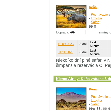
Keňa
-
Poznávacie z
-
Exotika
-
Safari
Doprava:
Termíny o
Last
16.09.2026
8 dní
Minute
Last
01.11.2026
8 dní
Minute
Niekoľko dní plné safari v
šimpanzia rezervácia Ol Pej
Klenot Afriky: Keňa vrátane 3-d
Keňa
-
Poznávacie z
-
Exotika
-
Safari