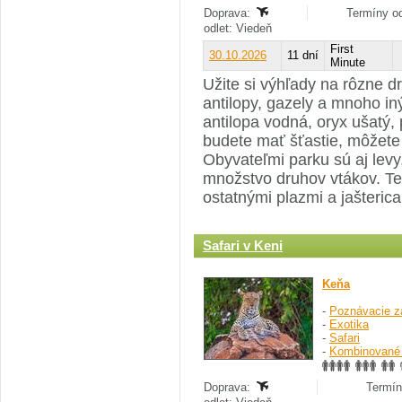
Doprava:
Termíny od
odlet: Viedeň
First
30.10.2026
11 dní
Minute
Užite si výhľady na rôzne dr
antilopy, gazely a mnoho iný
antilopa vodná, oryx ušatý
budete mať šťastie, môžete 
Obyvateľmi parku sú aj lev
množstvo druhov vtákov. Te
ostatnými plazmi a jašteri
Safari v Keni
Keňa
-
Poznávacie z
-
Exotika
-
Safari
-
Kombinované
Doprava:
Termín