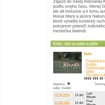
Zájazd do našej milovanej A
podľa svojho času. Menej či 
ale all inclusive a k tomu a
Masai Mara a jazera Nakuru. 
ktorá vynašla turistický ruc
pokojnom pobreží Indického
mestečka Malindi.
Keňa - deti na safari a pláže
Keňa
-
Poznávacie z
-
Exotika
-
Pobytovo-poz
-
Safari
-
Pre rodiny s 
Doprava:
Termíny
odlet: Viedeň
Last
03.09.2026
13 dní
Minute
First
10.09.2026
13 dní
Minute