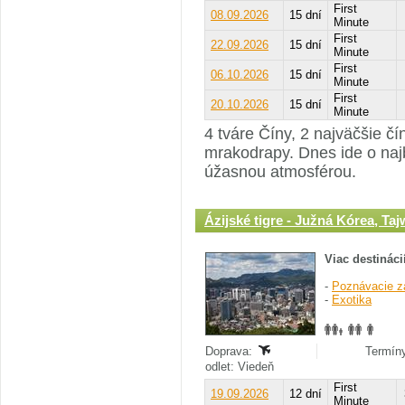
First
08.09.2026
15 dní
Minute
First
22.09.2026
15 dní
Minute
First
06.10.2026
15 dní
Minute
First
20.10.2026
15 dní
Minute
4 tváre Číny, 2 najväčšie čí
mrakodrapy. Dnes ide o najb
úžasnou atmosférou.
Ázijské tigre - Južná Kórea, T
Viac destináci
-
Poznávacie z
-
Exotika
Doprava:
Termíny
odlet: Viedeň
First
19.09.2026
12 dní
Minute