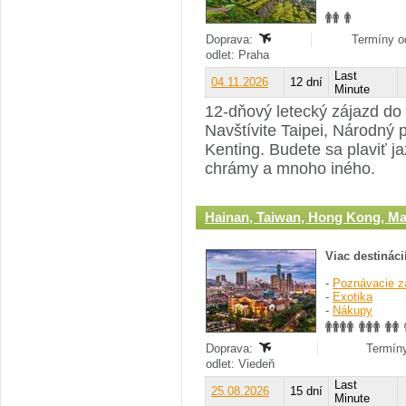
Doprava:
Termíny o
odlet: Praha
Last
04.11.2026
12 dní
Minute
12-dňový letecký zájazd d
Navštívite Taipei, Národný
Kenting. Budete sa plaviť 
chrámy a mnoho iného.
Hainan, Taiwan, Hong Kong, M
Viac destináci
-
Poznávacie z
-
Exotika
-
Nákupy
Doprava:
Termíny
odlet: Viedeň
Last
25.08.2026
15 dní
Minute