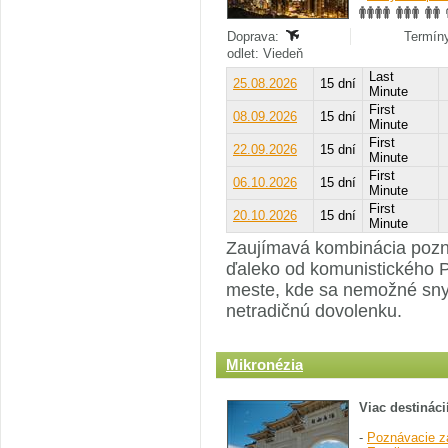
Doprava:
Termíny
odlet: Viedeň
Last
25.08.2026
15 dní
Minute
First
08.09.2026
15 dní
Minute
First
22.09.2026
15 dní
Minute
First
06.10.2026
15 dní
Minute
First
20.10.2026
15 dní
Minute
Zaujímavá kombinácia pozna
ďaleko od komunistického P
meste, kde sa nemožné sny 
netradičnú dovolenku.
Mikronézia
Viac destináci
-
Poznávacie z