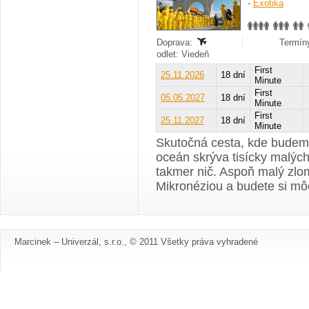
-
Exotika
Doprava:
Termíny
odlet: Viedeň
First
25.11.2026
18 dní
Minute
First
05.05.2027
18 dní
Minute
First
25.11.2027
18 dní
Minute
Skutočná cesta, kde budeme
oceán skrýva tisícky malých
takmer nič. Aspoň malý zlom
Mikronéziou a budete si môc
Marcinek – Univerzál, s.r.o., © 2011 Všetky práva vyhradené