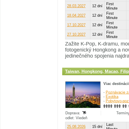
First
28.03.2027
12 dní
Minute
First
18.04.2027
12 dní
Minute
First
17.10.2027
12 dní
Minute
First
27.10.2027
12 dní
Minute
Zažite K-Pop, K-dramu, mod
fotogenický Hongkong a no
jedinečného spojenia najdra
Taiwan, Hongkong, Macao, Filip
Viac destináci
-
Poznávacie z
-
Exotika
-
Pobytovo-poz
Doprava:
Termíny
odlet: Viedeň
Last
25.08.2026
15 dní
Minute