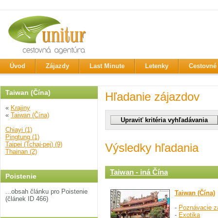
Úvod
Zájazdy
Last Minute
Letenky
Cestovné 
Taiwan (Čína)
Hľadanie zájazdov
«
Krajiny
«
Taiwan (Čína)
Chiayi (1)
Pingtung (1)
Taipei (Tchaj-pej) (9)
Výsledky hľadania
Thainan (2)
Taiwan - iná Čína
Poistenie
...obsah článku pro Poistenie
Taiwan (Čína)
(článek ID 466)
-
Poznávacie z
-
Exotika