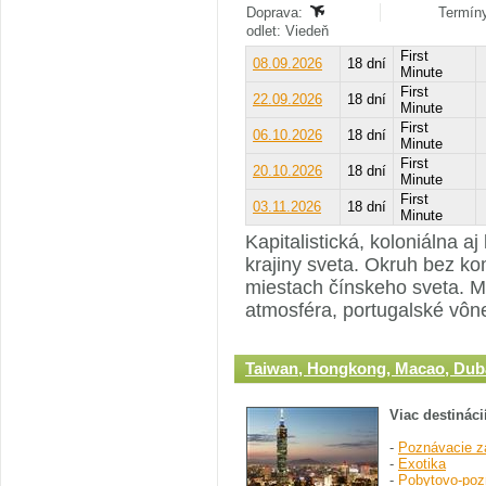
Doprava:
Termíny
odlet: Viedeň
First
08.09.2026
18 dní
Minute
First
22.09.2026
18 dní
Minute
First
06.10.2026
18 dní
Minute
First
20.10.2026
18 dní
Minute
First
03.11.2026
18 dní
Minute
Kapitalistická, koloniálna a
krajiny sveta. Okruh bez k
miestach čínskeho sveta. 
atmosféra, portugalské vôn
Taiwan, Hongkong, Macao, Dub
Viac destináci
-
Poznávacie z
-
Exotika
-
Pobytovo-poz