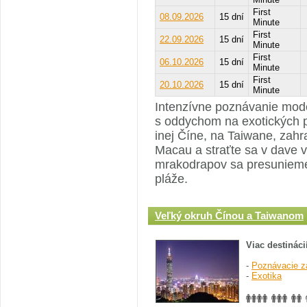
First
08.09.2026
15 dní
Minute
First
22.09.2026
15 dní
Minute
First
06.10.2026
15 dní
Minute
First
20.10.2026
15 dní
Minute
Intenzívne poznávanie mod
s oddychom na exotických p
inej Číne, na Taiwane, zahra
Macau a straťte sa v dave 
mrakodrapov sa presunieme 
pláže.
Veľký okruh Čínou a Taiwanom
Viac destináci
-
Poznávacie z
-
Exotika