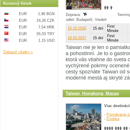
Kurzový lístok
EUR
1,96 BGN
Doprava:
Termíny
odlet: Budapešť, Viedeň
EUR
24,26 CZK
First
EUR
7,54 HRK
15.10.2026
15 dní
Minute
EUR
55,03 TRY
First
18.03.2027
15 dní
Minute
EUR
1,15 USD
Taiwan nie je len o pamiatka
Zobraziť všetky »
a pohostinní. Je to o gastr
ktorá vás vtiahne do sveta c
vychýrené pokrmy ocenené v
cesty spoznáte Taiwan od se
moderné mestá aj skryté zá
Taiwan, Hongkong, Macao
Viac destináci
-
Poznávacie z
-
Exotika