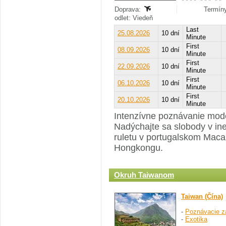
Doprava:
Termíny
odlet: Viedeň
Last
25.08.2026
10 dní
Minute
First
08.09.2026
10 dní
Minute
First
22.09.2026
10 dní
Minute
First
06.10.2026
10 dní
Minute
First
20.10.2026
10 dní
Minute
Intenzívne poznávanie mod
Nadýchajte sa slobody v ine
ruletu v portugalskom Maca
Hongkongu.
Okruh Taiwanom
Taiwan (Čína)
-
Poznávacie z
-
Exotika