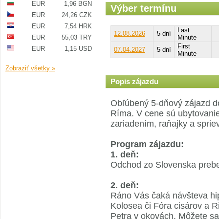
EUR
1,96 BGN
Výber termínu
EUR
24,26 CZK
EUR
7,54 HRK
Last
12.08.2026
5 dní
EUR
55,03 TRY
Minute
First
EUR
1,15 USD
07.04.2027
5 dní
Minute
Zobraziť všetky »
Popis zájazdu
Obľúbený 5-dňový zájazd do
Ríma. V cene sú ubytovanie
zariadením, raňajky a sprie
Program zájazdu:
1. deň:
Odchod zo Slovenska prebe
2. deň:
Ráno Vás čaká návšteva h
Kolosea či Fóra cisárov a R
Petra v okovách. Môžete sa 