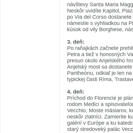
návštevy Santa Maria Magg
Neskôr uvidíte Kapitol, Pia
po Via del Corso dostanete 
námestie s vyhliadkou na Pi
kúsok od vily Borghese, ná
3. deň:
Po raňajkách začnete prehli
Petra a tiež v honosných 
presun okolo Anjelského hr
Anjelský most sa dostanet
Pantheónu, odkiaľ je len na
typickej časti Ríma, Trasta
4. deň:
Príchod do Florencie je pl
rodom Medici a spisovateľo
Vecchio, Moste mäsiarov, kd
neskôr zlatníci. Zamierite ku
galérií v Európe a ku katedr
starý stredoveký palác Vecch