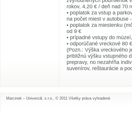
zvýhodnených podmienok v 
rokov, 4,20 € / deň nad 70 
• poplatok za vstup a parko
na počet miest v autobuse -
• poplatok za miestenku (mô
od 9 €
• prípadné vstupy do múzeí,
• odporúčané vreckové 80 
(Pozn.: Výška vreckového j
približnú výšku vstupného d
prepravy, no nezahŕňa indi
suvenírov, reštaurácie a pod
Marcinek – Univerzál, s.r.o., © 2011 Všetky práva vyhradené