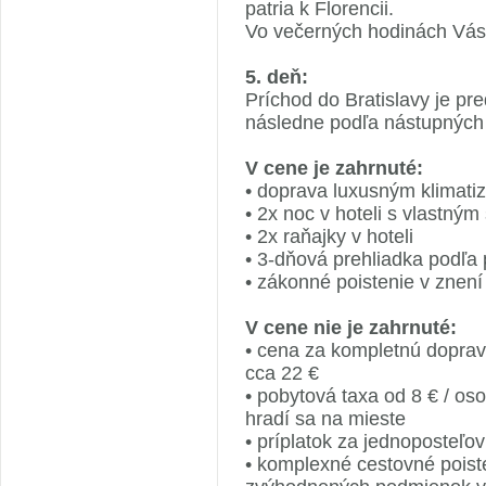
patria k Florencii.
Vo večerných hodinách Vás
5. deň:
Príchod do Bratislavy je p
následne podľa nástupných 
V cene je zahrnuté:
• doprava luxusným klimat
• 2x noc v hoteli s vlastný
• 2x raňajky v hoteli
• 3-dňová prehliadka podľa
• zákonné poistenie v znení
V cene nie je zahrnuté:
• cena za kompletnú dopra
cca 22 €
• pobytová taxa od 8 € / os
hradí sa na mieste
• príplatok za jednoposteľov
• komplexné cestovné poist