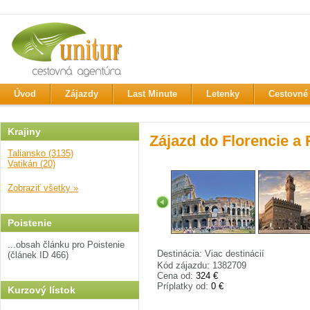
Úvod
Zájazdy
Last Minute
Letenky
Cestovné 
Krajiny
Zájazd do Florencie a
Taliansko (3135)
Vatikán (20)
Zobraziť všetky »
Poistenie
...obsah článku pro Poistenie
Destinácia: Viac destinácií
(článek ID 466)
Kód zájazdu: 1382709
Cena od:
324 €
Príplatky od:
0 €
Kurzový lístok