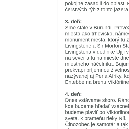
pokojne zasadili do oblasti 
čerstvých rýb z tohto jazera
3. deň:
Sme stále v Burundi. Prev
miesta ako trhovisko, náme
monument mesta, ktorý tu za
Livingstone a Sir Morton St
Livingstona v dedinke Ujiji 
na sever a tu na mieste dne
miestneho náčelníka. Bujumb
prekvapí príjemnou živelno
nazývanej aj Perla Afriky, 
Entebbe na brehu Viktóriine
4. deň:
Dnes vstávame skoro. Ráno
kde budeme hľadať vzácneh
budeme plaviť po Viktoriino
sveta, k prameňu rieky Níl.
Člnozobec je samotár a ta