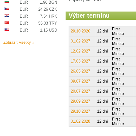
EUR
1,96 BGN
EUR
24,26 CZK
Výber termínu
EUR
7,54 HRK
EUR
55,03 TRY
First
EUR
1,15 USD
29.10.2026
12 dní
Minute
First
01.02.2027
12 dní
Zobraziť všetky »
Minute
First
12.02.2027
12 dní
Minute
First
17.03.2027
12 dní
Minute
First
26.05.2027
12 dní
Minute
First
09.07.2027
12 dní
Minute
First
20.07.2027
12 dní
Minute
First
29.09.2027
12 dní
Minute
First
29.10.2027
12 dní
Minute
First
01.02.2028
12 dní
Minute