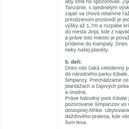
aby sme ho spozorovali. Ži
Tanzánie, s ojedinelým vý
zajatí sa chová relatívne ťa
prirodzenom prostredí je je
výšky až 1,7m a rozpätie k
do mesta Jinja, kde z najväč
a práve toto miesto je pov
prídeme do Kampaly. Dnes u
rieky našej planéty.
5. deň:
Dnes nás čaká celodenný 
do národného parku Kibale,
šimpanzy. Prechádzame cez 
plantážach a čajových poli
a úrodná.
Práve Národný park Kibale j
pozorovanie šimpanzov vo v
dostupnej Afrike. Ubytovani
dažďového pralesa, kde vás
šum lesa.