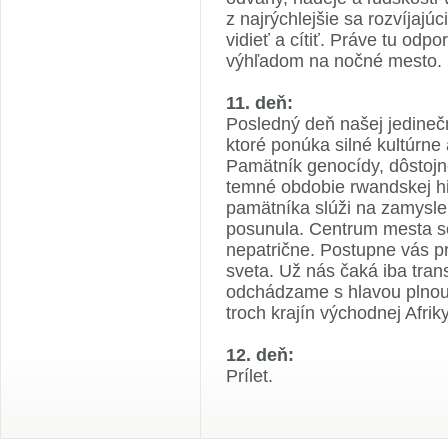
z najrýchlejšie sa rozvíjajú
vidieť a cítiť. Práve tu odp
výhľadom na nočné mesto.
11. deň:
Posledný deň našej jedinečn
ktoré ponúka silné kultúrne 
Pamätník genocídy, dôstojn
temné obdobie rwandskej his
pamätníka slúži na zamysle
posunula. Centrum mesta s
nepatrične. Postupne vás p
sveta. Už nás čaká iba trans
odchádzame s hlavou plnou
troch krajín východnej Afriky
12. deň:
Prílet.