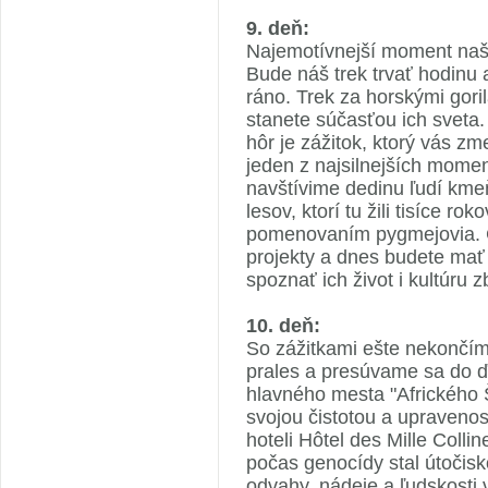
9. deň:
Najemotívnejší moment naše
Bude náš trek trvať hodinu
ráno. Trek za horskými gor
stanete súčasťou ich sveta. S
hôr je zážitok, ktorý vás z
jeden z najsilnejších moment
navštívime dedinu ľudí kme
lesov, ktorí tu žili tisíce 
pomenovaním pygmejovia. C
projekty a dnes budete mať 
spoznať ich život i kultúru z
10. deň:
So zážitkami ešte nekončím
prales a presúvame sa do ď
hlavného mesta "Afrického Šv
svojou čistotou a upraveno
hoteli Hôtel des Mille Colli
počas genocídy stal útočis
odvahy, nádeje a ľudskosti v