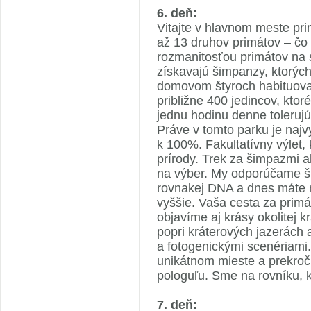
6. deň:
Vitajte v hlavnom meste pr
až 13 druhov primátov – čo
rozmanitosťou primátov na 
získavajú šimpanzy, ktorých 
domovom štyroch habituova
približne 400 jedincov, kto
jednu hodinu denne toleruj
Práve v tomto parku je najvy
k 100%. Fakultatívny výlet
prírody. Trek za šimpazmi 
na výber. My odporúčame 
rovnakej DNA a dnes máte m
vyššie. Vaša cesta za prim
objavíme aj krásy okolitej
popri kráterových jazerách
a fotogenickými scenériami
unikátnom mieste a prekroč
pologuľu. Sme na rovníku, k
7. deň: