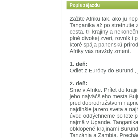
Popis zájazdu
Zažite Afriku tak, ako ju n
Tanganika až po stretnutie 
cesta, tri krajiny a nekoneč
plné divokej zveri, rovník 
ktoré spája panenskú prírodu
Afriky vás navždy zmení.
1. deň:
Odlet z Európy do Burundi, 
2. deň:
Sme v Afrike. Prílet do kr
jeho najväčšieho mesta Buj
pred dobrodružstvom napri
najdlhšie jazero sveta a naj
úvod oddýchneme po lete pr
najmä v Ugande. Tanganika 
obklopené krajinami Burund
Tanzánia a Zambia. Prechádz