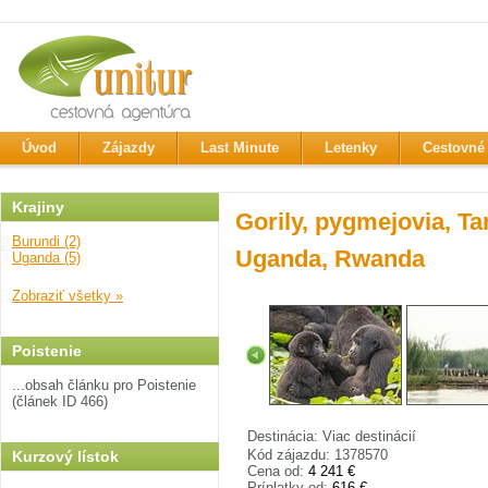
Úvod
Zájazdy
Last Minute
Letenky
Cestovné 
Krajiny
Gorily, pygmejovia, Ta
Burundi (2)
Uganda, Rwanda
Uganda (5)
Zobraziť všetky »
Poistenie
...obsah článku pro Poistenie
(článek ID 466)
Destinácia: Viac destinácií
Kód zájazdu: 1378570
Kurzový lístok
Cena od:
4 241 €
Príplatky od:
616 €