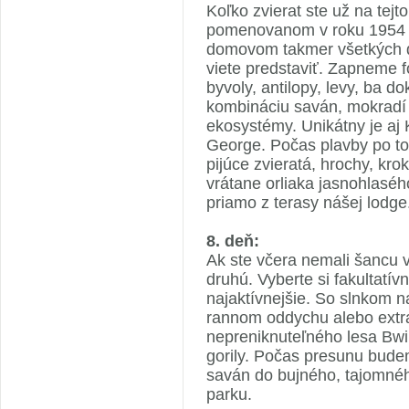
Koľko zvierat ste už na tejt
pomenovanom v roku 1954 po 
domovom takmer všetkých dru
viete predstaviť. Zapneme 
byvoly, antilopy, levy, ba 
kombináciu saván, mokradí 
ekosystémy. Unikátny je aj
George. Počas plavby po to
pijúce zvieratá, hrochy, kr
vrátane orliaka jasnohlasé
priamo z terasy nášej lodge
8. deň:
Ak ste včera nemali šancu v
druhú. Vyberte si fakultatív
najaktívnejšie. So slnkom n
rannom oddychu alebo extra 
nepreniknuteľného lesa Bwin
gorily. Počas presunu bude
saván do bujného, tajomnéh
parku.