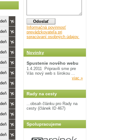
edeň
Informačná povinnosť
edeň
prevádzkovateľa pri
spracúvaní osobných údajov.
edeň
edeň
Novinky
edeň
Spustenie nového webu
1.4.2011
Pripravili sme pre
edeň
Vás nový web s širokou ...
viac »
edeň
edeň
Rady na cesty
edeň
...obsah článku pro Rady na
cesty (článek ID 467)
edeň
Spolupracujeme
edeň
edeň