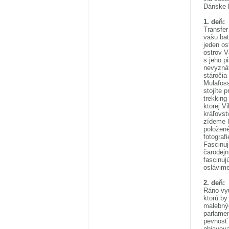
Dánske 
1. deň:
Transfer
vašu bat
jeden os
ostrov V
s jeho p
nevyznát
stáročia
Mulafoss
stojíte 
trekking
ktorej V
kráľovst
zídeme 
položené
fotograf
Fascinuj
čarodejn
fascinuj
oslávime
2. deň:
Ráno vyu
ktorú by
malebnýc
parlamen
pevnosť 
objavova