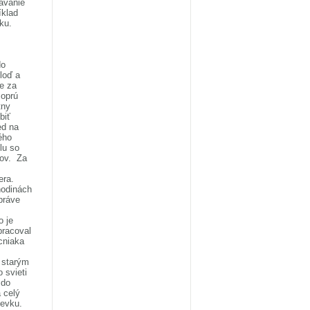
ávanie
íklad
ku.
do
loď a
e za
 oprú
tny
biť
ed na
ého
lu so
rov. Za
era.
hodinách
práve
o je
pracoval
cniaka
j starým
 svieti
 do
 celý
ievku.