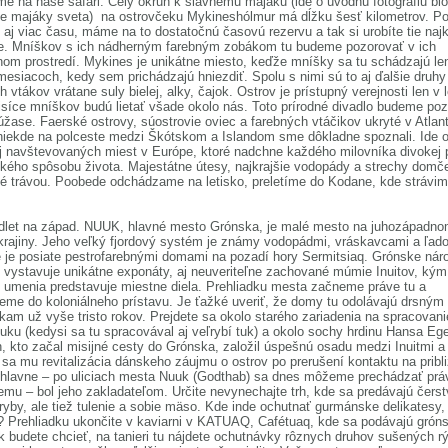
e na naše safari. Celý okruh k slávnemu majáku (ide o úvodnú fotografiu bl
ie majáky sveta) na ostrovčeku Mykineshólmur má dĺžku šesť kilometrov. Po
 aj viac času, máme na to dostatočnú časovú rezervu a tak si urobíte tie najk
ie. Mníškov s ich nádherným farebným zobákom tu budeme pozorovať v ich
nom prostredí. Mykines je unikátne miesto, keďže mníšky sa tu schádzajú le
mesiacoch, kedy sem prichádzajú hniezdiť. Spolu s nimi sú to aj ďalšie druhy
 vtákov vrátane suly bielej, alky, čajok. Ostrov je prístupný verejnosti len v l
tisíce mníškov budú lietať všade okolo nás. Toto prírodné divadlo budeme po
ase. Faerské ostrovy, súostrovie oviec a farebných vtáčikov ukryté v Atlan
iekde na polceste medzi Škótskom a Islandom sme dôkladne spoznali. Ide o
 navštevovaných miest v Európe, ktoré nadchne každého milovníka divokej 
kého spôsobu života. Majestátne útesy, najkrajšie vodopády a strechy domč
é trávou. Poobede odchádzame na letisko, preletíme do Kodane, kde strávim
dlet na západ. NUUK, hlavné mesto Grónska, je malé mesto na juhozápadn
krajiny. Jeho veľký fjordový systém je známy vodopádmi, vráskavcami a ľad
 je posiate pestrofarebnými domami na pozadí hory Sermitsiaq. Grónske nár
ystavuje unikátne exponáty, aj neuveriteľne zachované múmie Inuitov, kým
umenia predstavuje miestne diela. Prehliadku mesta začneme práve tu a
eme do koloniálneho prístavu. Je ťažké uveriť, že domy tu odolávajú drsný
am už vyše tristo rokov. Prejdete sa okolo starého zariadenia na spracovani
tuku (kedysi sa tu spracovával aj veľrybí tuk) a okolo sochy hrdinu Hansa Eg
n, kto začal misijné cesty do Grónska, založil úspešnú osadu medzi Inuitmi a
e sa mu revitalizácia dánskeho záujmu o ostrov po prerušení kontaktu na pribl
 hlavne – po uliciach mesta Nuuk (Godthab) sa dnes môžeme prechádzať prá
mu – bol jeho zakladateľom. Určite nevynechajte trh, kde sa predávajú čerst
ryby, ale tiež tulenie a sobie mäso. Kde inde ochutnať gurmánske delikatesy,
? Prehliadku ukončite v kaviarni v KATUAQ, Cafétuaq, kde sa podávajú grón
k budete chcieť, na tanieri tu nájdete ochutnávky rôznych druhov sušených r