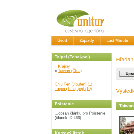
Úvod
Zájazdy
Last Minute
Taipei (Tchaj-pej)
Hľadan
«
Krajiny
«
Taiwan (Čína)
«
Chiu Fen (Jioufen) (1)
Taipei (Tchaj-pej) (10)
Výsled
Poistenie
Taiwan 
...obsah článku pro Poistenie
(článek ID 466)
Kurzový lístok