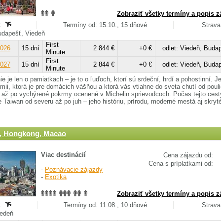
Zobraziť všetky termíny a popis z
:
Termíny od: 15.10., 15 dňové
Strava
Budapešť, Viedeň
First
2026
15 dní
2 844 €
+0 €
odlet: Viedeň, Buda
Minute
First
2027
15 dní
2 844 €
+0 €
odlet: Viedeň, Buda
Minute
ie je len o pamiatkach – je to o ľuďoch, ktorí sú srdeční, hrdí a pohostinní. Je
mii, ktorá je pre domácich vášňou a ktorá vás vtiahne do sveta chutí od poul
t až po vychýrené pokrmy ocenené v Michelin sprievodcoch. Počas tejto cest
 Taiwan od severu až po juh – jeho históriu, prírodu, moderné mestá aj skryt
, Hongkong, Macao
Viac destinácií
Cena zájazdu od:
Cena s príplatkami od:
-
Poznávacie zájazdy
-
Exotika
Zobraziť všetky termíny a popis z
:
Termíny od: 11.08., 10 dňové
Strava
Viedeň