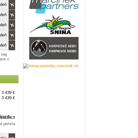
edeň
edeň
edeň
edeň
edeň
inej
dave v
3 439 €
3 439 €
ájazdu »
ná penzia