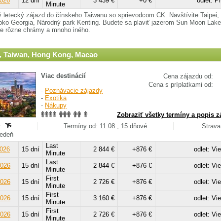
2026
12 dní
3 439 €
+0 €
odlet: P
Minute
 letecký zájazd do čínskeho Taiwanu so sprievodcom CK. Navštívite Taipei,
oko Georgia, Národný park Kenting. Budete sa plaviť jazerom Sun Moon Lake
te rôzne chrámy a mnoho iného.
, Taiwan, Hong Kong, Macao
Viac destinácií
Cena zájazdu od:
Cena s príplatkami od:
-
Poznávacie zájazdy
-
Exotika
-
Nákupy
Zobraziť všetky termíny a popis z
:
Termíny od: 11.08., 15 dňové
Strava
Viedeň
Last
2026
15 dní
2 844 €
+876 €
odlet: Vi
Minute
Last
2026
15 dní
2 844 €
+876 €
odlet: Vi
Minute
First
2026
15 dní
2 726 €
+876 €
odlet: Vi
Minute
First
2026
15 dní
3 160 €
+876 €
odlet: Vi
Minute
First
2026
15 dní
2 726 €
+876 €
odlet: Vi
Minute