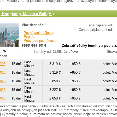
ie" Macao v rámci jedinečného spojenia najdravších ázijských ekonomických
, Hongkong, Macao a Bali (AI)
Viac destinácií
Cena zájazdu od:
Cena s príplatkami od:
-
Poznávacie zájazdy
-
Exotika
-
Pobytovo-poznávacie
Zobraziť všetky termíny a popis z
:
Termíny od: 11.08., 15 dňové
Strava
Viedeň
Last
2026
15 dní
3 319 €
+950 €
odlet: Vi
Minute
Last
2026
15 dní
3 319 €
+950 €
odlet: Vi
Minute
First
2026
15 dní
2 858 €
+950 €
odlet: Vi
Minute
First
2026
15 dní
3 227 €
+950 €
odlet: Vi
Minute
First
2026
15 dní
2 858 €
+950 €
odlet: Vi
Minute
á kombinácia poznania v najbohatších častiach Číny ďaleko od komunistick
a oddychu na pokojných plážach Bali. Tri metropoly, tisíce mrakodrapov a ult
 výstavby a pokoj, šum mora na ostrove bohov. Vyskúšajte netradičnú dovo