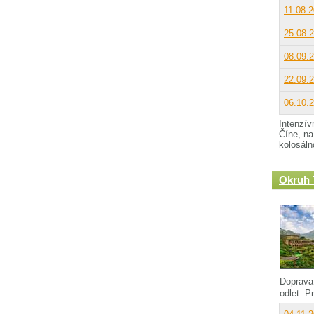
11.08.
25.08.
08.09.
22.09.
06.10.
Intenzív
Číne, na
kolosál
Okruh
Doprava
odlet: 