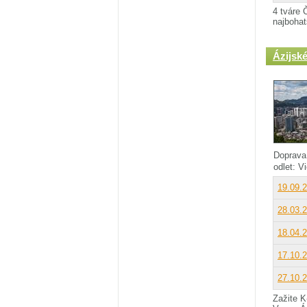
4 tváre 
najbohat
Ázijsk
Doprava
odlet: 
19.09.
28.03.
18.04.
17.10.
27.10.
Zažite K