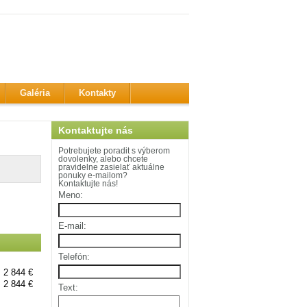
Galéria
Kontakty
Kontaktujte nás
Potrebujete poradit s výberom
dovolenky, alebo chcete
pravidelne zasielať aktuálne
ponuky e-mailom?
Kontaktujte nás!
Meno:
E-mail:
Telefón:
2 844 €
2 844 €
Text: