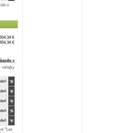
 ide o
804,34 €
804,34 €
ájazdu »
: raňajky
edeň
edeň
edeň
edeň
edeň
vé "Las