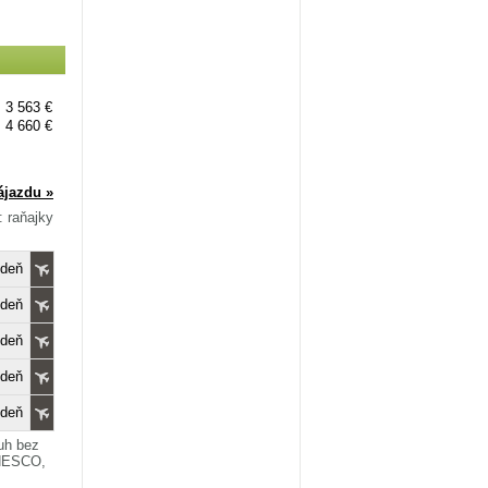
3 563 €
4 660 €
ájazdu »
: raňajky
edeň
edeň
edeň
edeň
edeň
ruh bez
UNESCO,