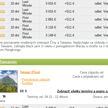
Last
2026
10 dní
3 015 €
+511 €
odlet: Vi
Minute
Last
2026
10 dní
3 015 €
+511 €
odlet: Vi
Minute
First
2026
10 dní
2 881 €
+511 €
odlet: Vi
Minute
First
2026
10 dní
3 116 €
+511 €
odlet: Vi
Minute
First
2026
10 dní
3 149 €
+511 €
odlet: Vi
Minute
ne poznávanie moderných metropol Číny a Taiwanu. Nadýchajte sa slobody v 
 Taiwane, zahrajte black jack či ruletu v portugalskom Macau a straťte sa v 
nom Hongkongu.
 Taiwanom
Taiwan (Čína)
Cena zájazdu od:
Cena s príplatkami od:
-
Poznávacie zájazdy
-
Exotika
Zobraziť všetky termíny a popis z
:
Termíny od: 04.11., 12 dňové
Strava: pl
Praha
Last