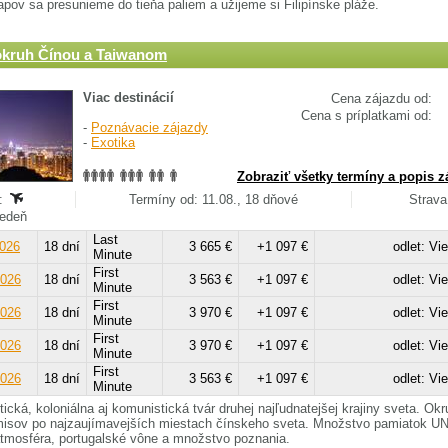
pov sa presunieme do tieňa paliem a užijeme si Filipínske pláže.
okruh Čínou a Taiwanom
Viac destinácií
Cena zájazdu od:
Cena s príplatkami od:
-
Poznávacie zájazdy
-
Exotika
Zobraziť všetky termíny a popis z
:
Termíny od: 11.08., 18 dňové
Strava
Viedeň
Last
2026
18 dní
3 665 €
+1 097 €
odlet: Vi
Minute
First
2026
18 dní
3 563 €
+1 097 €
odlet: Vi
Minute
First
2026
18 dní
3 970 €
+1 097 €
odlet: Vi
Minute
First
2026
18 dní
3 970 €
+1 097 €
odlet: Vi
Minute
First
2026
18 dní
3 563 €
+1 097 €
odlet: Vi
Minute
stická, koloniálna aj komunistická tvár druhej najľudnatejšej krajiny sveta. Ok
isov po najzaujímavejších miestach čínskeho sveta. Množstvo pamiatok 
atmosféra, portugalské vône a množstvo poznania.