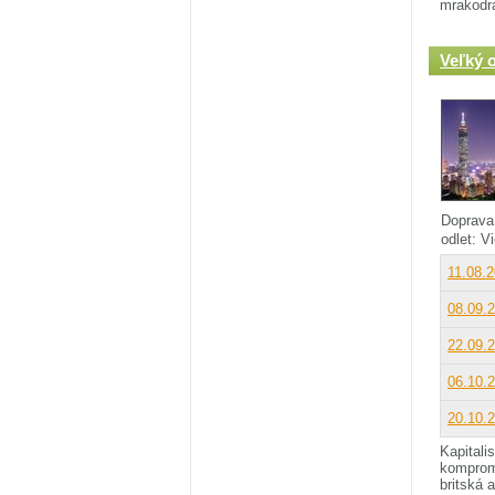
mrakodra
Veľký 
Doprava
odlet: 
11.08.
08.09.
22.09.
06.10.
20.10.
Kapitali
komprom
britská 