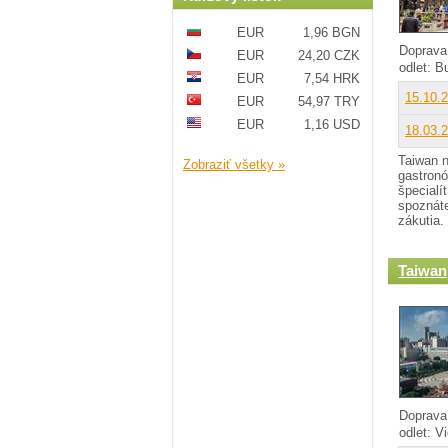
EUR
1,96 BGN
Doprava
EUR
24,20 CZK
odlet: 
EUR
7,54 HRK
15.10.
EUR
54,97 TRY
EUR
1,16 USD
18.03.
Taiwan n
Zobraziť všetky »
gastronó
špecialí
spoznáte
zákutia.
Taiwan
Doprava
odlet: 