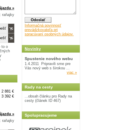
ájazdu »
: raňajky
Informačná povinnosť
pešť
prevádzkovateľa pri
spracúvaní osobných údajov.
pešť
 to o
Novinky
ičných
y
Spustenie nového webu
é
1.4.2011
Pripravili sme pre
Vás nový web s širokou ...
viac »
Rady na cesty
2 881 €
3 392 €
...obsah článku pro Rady na
cesty (článek ID 467)
ájazdu »
Spolupracujeme
: raňajky