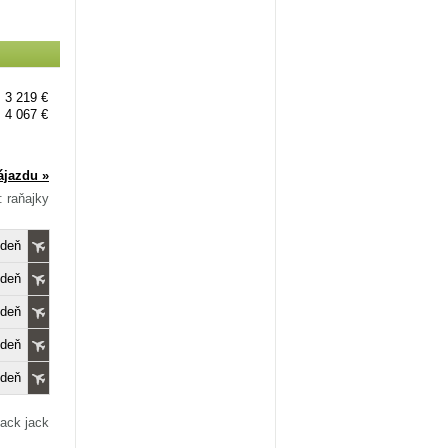
3 219 €
4 067 €
ájazdu »
: raňajky
edeň
edeň
edeň
edeň
edeň
lack jack