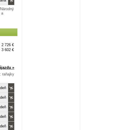
raha
 Národný
 a
2 726 €
3 602 €
ájazdu »
: raňajky
edeň
edeň
edeň
edeň
edeň