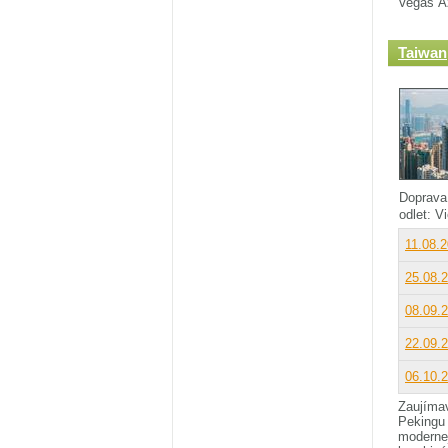
Vegas Áz
Taiwan
Doprava
odlet: 
11.08.
25.08.
08.09.
22.09.
06.10.
Zaujímav
Pekingu 
modernej