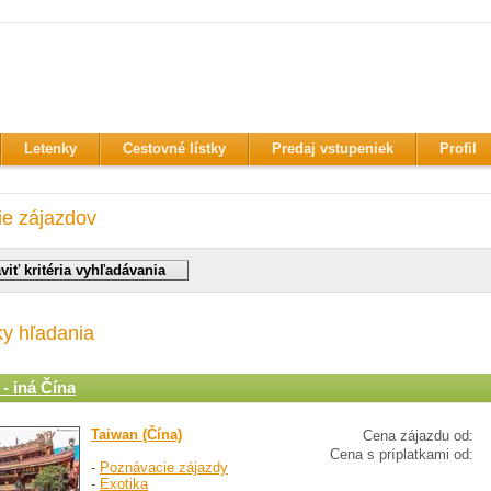
Letenky
Cestovné lístky
Predaj vstupeniek
Profil
ie zájazdov
ky hľadania
- iná Čína
Taiwan (Čína)
Cena zájazdu od:
Cena s príplatkami od:
-
Poznávacie zájazdy
-
Exotika