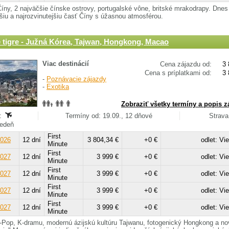
Číny, 2 najväčšie čínske ostrovy, portugalské vône, britské mrakodrapy. Dnes
šiu a najrozvinutejšiu časť Číny s úžasnou atmosférou.
é tigre - Južná Kórea, Tajwan, Hongkong, Macao
Viac destinácií
Cena zájazdu od:
3 
Cena s príplatkami od:
3 
-
Poznávacie zájazdy
-
Exotika
Zobraziť všetky termíny a popis z
:
Termíny od: 19.09., 12 dňové
Strava
Viedeň
First
2026
12 dní
3 804,34 €
+0 €
odlet: Vi
Minute
First
2027
12 dní
3 999 €
+0 €
odlet: Vi
Minute
First
2027
12 dní
3 999 €
+0 €
odlet: Vi
Minute
First
2027
12 dní
3 999 €
+0 €
odlet: Vi
Minute
First
2027
12 dní
3 999 €
+0 €
odlet: Vi
Minute
-Pop, K-dramu, modernú ázijskú kultúru Tajwanu, fotogenický Hongkong a no