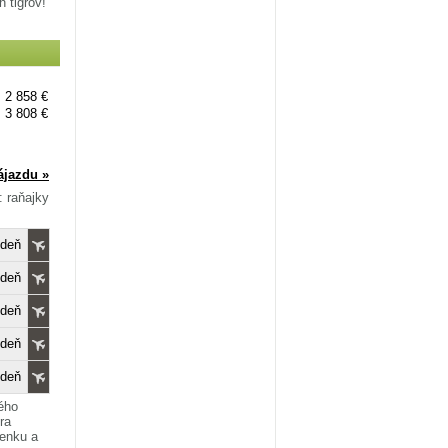
 tigrov!
2 858 €
3 808 €
ájazdu »
: raňajky
edeň
edeň
edeň
edeň
edeň
ého
ra
lenku a