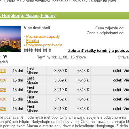
iu, ktorá má v sebe zážitkovú poznávaciu dovolenku a relax na pláži.
, Hongkong, Macao, Filipíny
Viac destinácií
Cena zájazdu od:
Cena s príplatkami od:
-
Poznávacie zájazdy
-
Exotika
-
Pobytovo-poznávacie
Zobraziť všetky termíny a popis z
:
Termíny od: 11.08., 15 dňové
Strava
Viedeň
Last
2026
15 dní
3 359 €
+848 €
odlet: Vi
Minute
Last
2026
15 dní
3 359 €
+848 €
odlet: Vi
Minute
First
2026
15 dní
3 219 €
+848 €
odlet: Vi
Minute
First
2026
15 dní
3 452 €
+848 €
odlet: Vi
Minute
First
2026
15 dní
3 219 €
+848 €
odlet: Vi
Minute
vne poznávanie moderných metropol Číny a Taiwanu spojené s oddychom na
ch plážach Filipín. Nadýchajte sa slobody v inej Číne, na Taiwane, zahrajte b
u v portugalskom Macau a straťte sa v dave v kolosálnom Hongkongu. Z tieňa