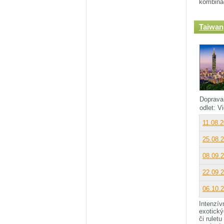
kombinác
Taiwan
Doprava
odlet: 
11.08.
25.08.
08.09.
22.09.
06.10.
Intenzí
exotický
či rulet