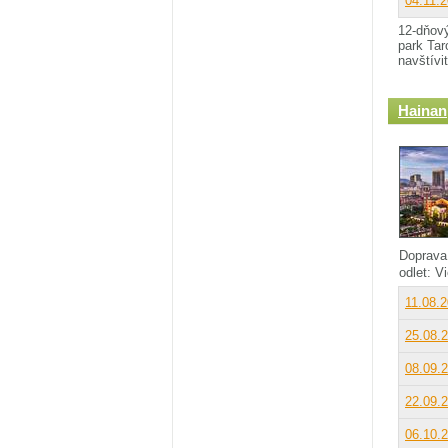
04.11.
12-dňový
park Tar
navštívi
Hainan
Doprava
odlet: 
11.08.
25.08.
08.09.
22.09.
06.10.