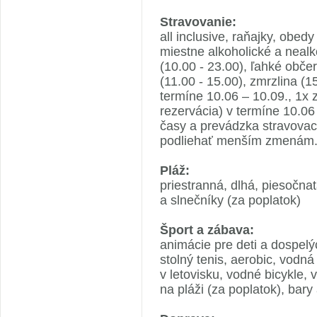
Stravovanie:
all inclusive, raňajky, obed
miestne alkoholické a nealko
(10.00 - 23.00), ľahké obče
(11.00 - 15.00), zmrzlina (15
termíne 10.06 – 10.09., 1x 
rezervácia) v termíne 10.06 
časy a prevádzka stravova
podliehať menším zmenám
Pláž:
priestranná, dlhá, piesočn
a slnečníky (za poplatok)
Šport a zábava:
animácie pre deti a dospelýc
stolný tenis, aerobic, vodn
v letovisku, vodné bicykle, 
na pláži (za poplatok), bary