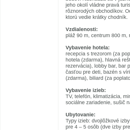
jeho okolí vládne pravá tur
rôznorodých obchodíkov. Od
ktorú vedie krátky chodník.
Vzdialenosti:
pláž 90 m, centrum 800 m, 
Vybavenie hotela:
recepcia s trezorom (za pop
hotela (zdarma), hlavná rešt
rezervácia), lobby bar, bar
časťou pre deti, bazén s vír
(zdarma), biliard (za poplat
Vybavenie izieb:
TV, telefón, klimatizácia, m
sociálne zariadenie, sušič n
Ubytovanie:
Typy izieb: dvojlôžkové izby
pre 4 – 5 osôb (dve izby pr