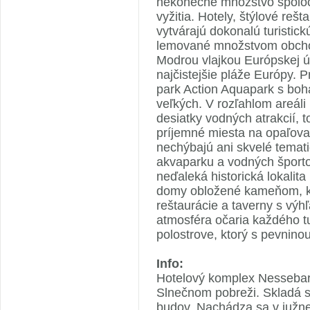
nekonečné množstvo spoloč
vyžitia. Hotely, štýlové reš
vytvárajú dokonalú turistick
lemované množstvom obchod
Modrou vlajkou Európskej ú
najčistejšie pláže Európy. 
park Action Aquapark s boh
veľkých. V rozľahlom areáli
desiatky vodných atrakcií, t
príjemné miesta na opaľov
nechýbajú ani skvelé temati
akvaparku a vodných športo
neďaleká historická lokali
domy obložené kameňom, kriv
reštaurácie a taverny s vý
atmosféra očaria každého tur
polostrove, ktorý s pevninou
Info:
Hotelový komplex Nessebar 
Slnečnom pobreži. Skladá s
budov. Nachádza sa v južnej