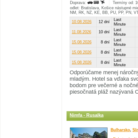
Doprava:
Termíny od: 1
odlet: Bratislava, Košice nástupné m
NM, RK, NZ, KE, BB, PU, PP, PN, V
Last
10.08.2026
12 dní
Minute
Last
11.08.2026
10 dní
Minute
Last
15.08.2026
8 dní
Minute
Last
15.08.2026
8 dní
Minute
Last
15.08.2026
8 dní
Minute
Odporúčame menej náročným
mladým. Hotel sa vďaka svo
bodom pre večerné a nočné
piesočnatá pláž nazývaná 
Nimfa - Rusalka
Bulharsko
,
Sl