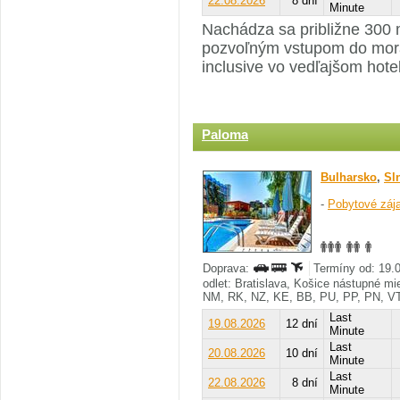
22.08.2026
8 dní
Minute
Nachádza sa približne 300 m
pozvoľným vstupom do mora
inclusive vo vedľajšom hot
Paloma
Bulharsko
,
Sl
-
Pobytové záj
Doprava:
Termíny od: 19.0
odlet: Bratislava, Košice nástupné m
NM, RK, NZ, KE, BB, PU, PP, PN, V
Last
19.08.2026
12 dní
Minute
Last
20.08.2026
10 dní
Minute
Last
22.08.2026
8 dní
Minute