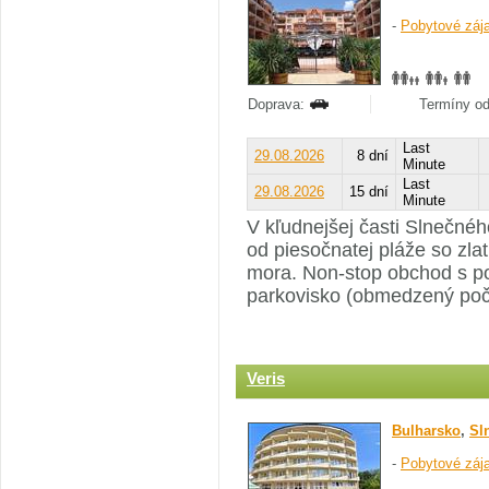
-
Pobytové záj
Doprava:
Termíny od
Last
29.08.2026
8 dní
Minute
Last
29.08.2026
15 dní
Minute
V kľudnejšej časti Slnečné
od piesočnatej pláže so zl
mora. Non-stop obchod s po
parkovisko (obmedzený poč
Veris
Bulharsko
,
Sl
-
Pobytové záj