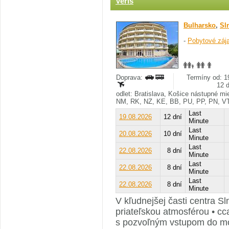
Veris
Bulharsko
,
Sl
-
Pobytové záj
Doprava:
Termíny od: 19
12 
odlet: Bratislava, Košice nástupné m
NM, RK, NZ, KE, BB, PU, PP, PN, V
Last
19.08.2026
12 dní
Minute
Last
20.08.2026
10 dní
Minute
Last
22.08.2026
8 dní
Minute
Last
22.08.2026
8 dní
Minute
Last
22.08.2026
8 dní
Minute
V kľudnejšej časti centra S
priateľskou atmosférou • cc
s pozvoľným vstupom do mor