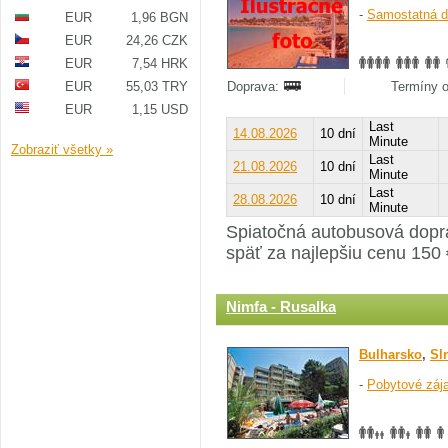
-
Samostatná d
EUR
1,96 BGN
EUR
24,26 CZK
EUR
7,54 HRK
EUR
55,03 TRY
Doprava:
Termíny o
EUR
1,15 USD
Last
14.08.2026
10 dní
Minute
Zobraziť všetky »
Last
21.08.2026
10 dní
Minute
Last
28.08.2026
10 dní
Minute
Spiatočná autobusová dopr
späť za najlepšiu cenu 150 
Nimfa - Rusalka
Bulharsko
,
Sl
-
Pobytové záj