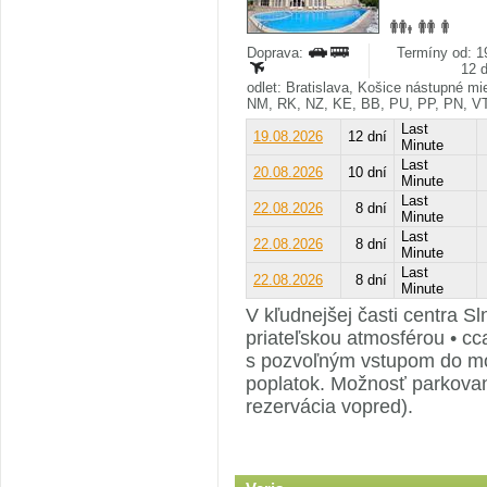
Doprava:
Termíny od: 19
12 
odlet: Bratislava, Košice nástupné m
NM, RK, NZ, KE, BB, PU, PP, PN, V
Last
19.08.2026
12 dní
Minute
Last
20.08.2026
10 dní
Minute
Last
22.08.2026
8 dní
Minute
Last
22.08.2026
8 dní
Minute
Last
22.08.2026
8 dní
Minute
V kľudnejšej časti centra S
priateľskou atmosférou • cc
s pozvoľným vstupom do mor
poplatok. Možnosť parkovan
rezervácia vopred).