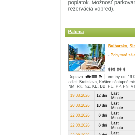
poplatok. Možnosť parkovan
rezervácia vopred).
Paloma
Bulharsko
,
Sl
-
Pobytové záj
Doprava:
Termíny od: 19.0
odlet: Bratislava, Košice nástupné m
NM, RK, NZ, KE, BB, PU, PP, PN, V
Last
19.08.2026
12 dní
Minute
Last
20.08.2026
10 dní
Minute
Last
22.08.2026
8 dní
Minute
Last
22.08.2026
8 dní
Minute
Last