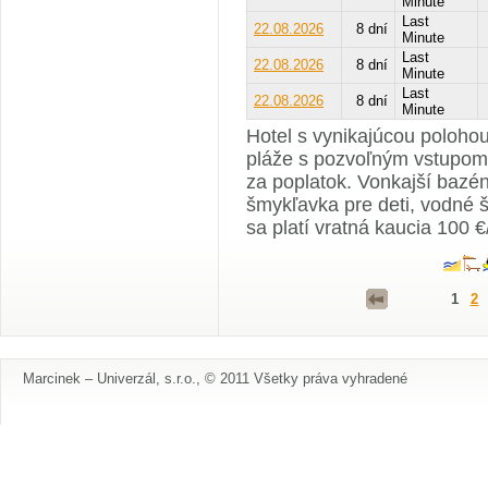
Minute
Last
22.08.2026
8 dní
Minute
Last
22.08.2026
8 dní
Minute
Last
22.08.2026
8 dní
Minute
Hotel s vynikajúcou polohou
pláže s pozvoľným vstupom 
za poplatok. Vonkajší bazén
šmykľavka pre deti, vodné š
sa platí vratná kaucia 100 
1
2
Marcinek – Univerzál, s.r.o., © 2011 Všetky práva vyhradené