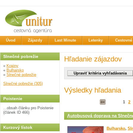
Úvod
Zájazdy
Last Minute
Letenky
Cestovné 
Slnečné pobrežie
Hľadanie zájazdov
«
Krajiny
«
Bulharsko
«
Slnečné pobrežie
Slnečné pobrežie (305)
Výsledky hľadania
Poistenie
1
2
...obsah článku pro Poistenie
(článek ID 466)
Autobusová doprava na Slnečné
Kurzový lístok
Bulharsko
,
Sl