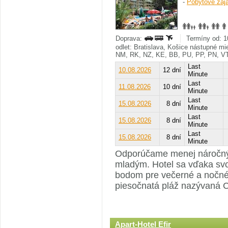
-
Pobytové záj
Doprava:
Termíny od: 1
odlet: Bratislava, Košice nástupné m
NM, RK, NZ, KE, BB, PU, PP, PN, V
Last
10.08.2026
12 dní
Minute
Last
11.08.2026
10 dní
Minute
Last
15.08.2026
8 dní
Minute
Last
15.08.2026
8 dní
Minute
Last
15.08.2026
8 dní
Minute
Odporúčame menej náročným
mladým. Hotel sa vďaka svo
bodom pre večerné a nočné
piesočnatá pláž nazývaná 
Apart-Hotel Efir