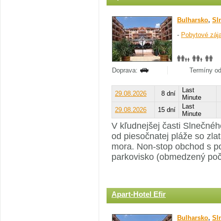
Bulharsko
,
Sl
-
Pobytové záj
Doprava:
Termíny od
Last
29.08.2026
8 dní
Minute
Last
29.08.2026
15 dní
Minute
V kľudnejšej časti Slnečné
od piesočnatej pláže so zl
mora. Non-stop obchod s po
parkovisko (obmedzený poč
Apart-Hotel Efir
Bulharsko
,
Sl