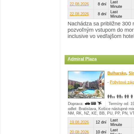
Last
22.08.2026
8 dní
Minute
Last
22.08.2026
8 dní
Minute
Nachádza sa približne 300 m
pozvoľným vstupom do mora
inclusive vo vedľajšom hot
Admiral Plaza
Bulharsko
,
Sl
-
Pobytové záj
Doprava:
Termíny od: 19
odlet: Bratislava, Košice nástupné m
NM, RK, NZ, KE, BB, PU, PP, PN, V
Last
19.08.2026
12 dní
Minute
Last
20.08.2026
10 dní