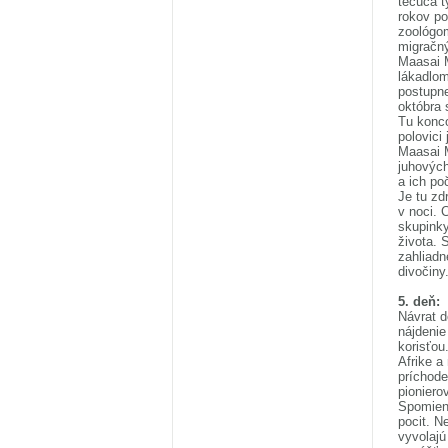
tečúca t
rokov p
zoológo
migračný
Maasai M
lákadlom
postupne
októbra 
Tu konco
polovici
Maasai M
juhových
a ich po
Je tu zd
v noci. 
skupinky
života. 
zahliadn
divočiny
5. deň:
Návrat d
nájdenie
korisťou
Afrike a
príchode
pioniero
Spomienk
pocit. N
vyvolajú