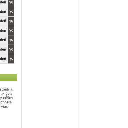
edeň
edeň
edeň
edeň
edeň
edeň
edeň
stredí a
 ukrýva
sty nášmu
ýchnete
 viac