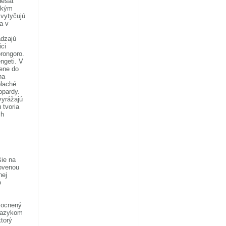
desať
ckým
vytyčujú
a v
m
ádzajú
ci
rongoro.
ngeti. V
Kene do
na
plaché
opardy.
vyrážajú
 tvoria
ch
šie na
lovenou
nej
o
umocnený
 jazykom
torý