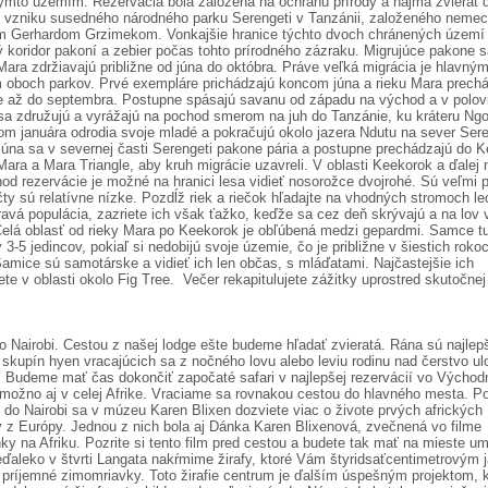
ýmto územím. Rezervácia bola založená na ochranu prírody a najmä zvierat 
o vzniku susedného národného parku Serengeti v Tanzánii, založeného neme
m Gerhardom Grzimekom. Vonkajšie hranice týchto dvoch chránených území 
 koridor pakoní a zebier počas tohto prírodného zázraku. Migrujúce pakone s
ara zdržiavajú približne od júna do októbra. Práve veľká migrácia je hlavný
 oboch parkov. Prvé exempláre prichádzajú koncom júna a rieku Mara prech
 až do septembra. Postupne spásajú savanu od západu na východ a v polovi
sa združujú a vyrážajú na pochod smerom na juh do Tanzánie, ku kráteru Ngo
m januára odrodia svoje mladé a pokračujú okolo jazera Ndutu na sever Sere
 júna sa v severnej časti Serengeti pakone pária a postupne prechádzajú do 
ara a Mara Triangle, aby kruh migrácie uzavreli. V oblasti Keekorok a ďalej 
od rezervácie je možné na hranici lesa vidieť nosorožce dvojrohé. Sú veľmi 
čty sú relatívne nízke. Pozdĺž riek a riečok hľadajte na vhodných stromoch le
ravá populácia, zazriete ich však ťažko, keďže sa cez deň skrývajú a na lov 
Celá oblasť od rieky Mara po Keekorok je obľúbená medzi gepardmi. Samce tu
 3-5 jedincov, pokiaľ si nedobijú svoje územie, čo je približne v šiestich roko
Samice sú samotárske a vidieť ich len občas, s mláďatami. Najčastejšie ich
ete v oblasti okolo Fig Tree. Večer rekapitulujete zážitky uprostred skutočnej
.
o Nairobi. Cestou z našej lodge ešte budeme hľadať zvieratá. Rána sú najlep
 skupín hyen vracajúcich sa z nočného lovu alebo leviu rodinu nad čerstvo u
. Budeme mať čas dokončiť započaté safari v najlepšej rezervácií vo Východ
 možno aj v celej Afrike. Vraciame sa rovnakou cestou do hlavného mesta. P
 do Nairobi sa v múzeu Karen Blixen dozviete viac o živote prvých afrických
v z Európy. Jednou z nich bola aj Dánka Karen Blixenová, zvečnená vo filme
y na Afriku. Pozrite si tento film pred cestou a budete tak mať na mieste 
eďaleko v štvrti Langata nakŕmime žirafy, ktoré Vám štyridsaťcentimetrovým
 príjemné zimomriavky. Toto žirafie centrum je ďalším úspešným projektom, k