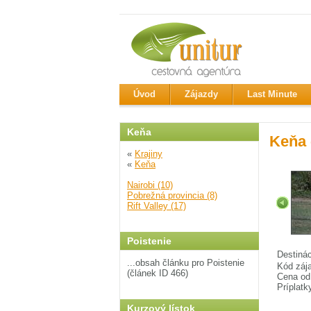
Úvod
Zájazdy
Last Minute
Keňa
Keňa -
«
Krajiny
«
Keňa
Nairobi (10)
Pobrežná provincia (8)
Rift Valley (17)
Poistenie
Destiná
...obsah článku pro Poistenie
Kód záj
(článek ID 466)
Cena od
Príplatk
Kurzový lístok