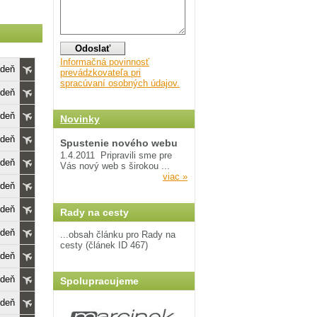
Informačná povinnosť
edeň
prevádzkovateľa pri
spracúvaní osobných údajov.
edeň
edeň
Novinky
edeň
Spustenie nového webu
1.4.2011
Pripravili sme pre
edeň
Vás nový web s širokou ...
viac »
edeň
edeň
Rady na cesty
edeň
...obsah článku pro Rady na
cesty (článek ID 467)
edeň
edeň
Spolupracujeme
edeň