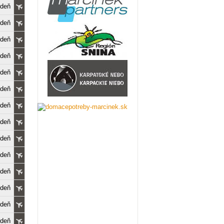
edeň
edeň
edeň
edeň
edeň
edeň
edeň
edeň
edeň
edeň
edeň
edeň
edeň
edeň