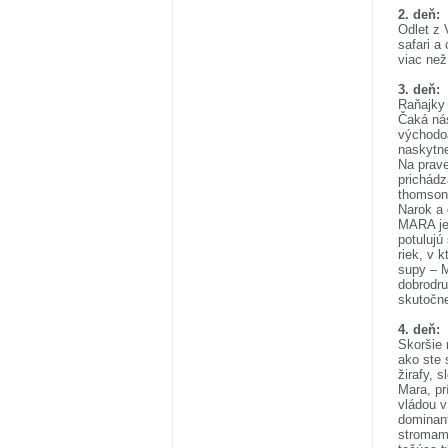
2. deň:
Odlet z
safari a
viac než
3. deň:
Raňajky 
Čaká nás
východoa
naskytne
Na prave
prichádz
thomsono
Narok a 
MARA je 
potulujú
riek, v 
supy – M
dobrodru
skutočne
4. deň:
Skoršie 
ako ste 
žirafy, 
Mara, pr
vládou v
dominant
stromami