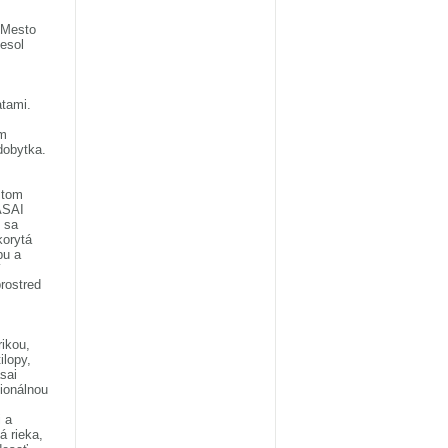
 Mesto
esol
atami.
ám
dobytka.
stom
ASAI
 sa
korytá
bu a
í
prostred
rikou,
ilopy,
asai
ionálnou
 a
 rieka,