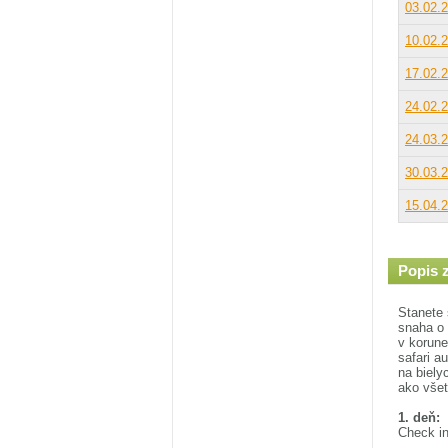
03.02.
10.02.
17.02.
24.02.
24.03.
30.03.
15.04.
Popis 
Stanete 
snaha o 
v korune
safari a
na biely
ako všet
1. deň:
Check in