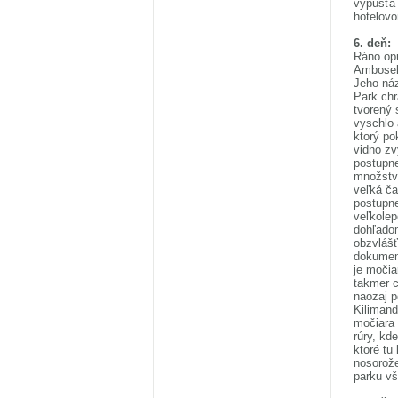
vypúšťa 
hotelov
6. deň:
Ráno opú
Ambosel
Jeho ná
Park chr
tvorený 
vyschlo 
ktorý po
vidno zv
postupn
množstvo
veľká ča
postupne
veľkolep
dohľadom
obzvlášť
dokument
je močia
takmer c
naozaj p
Kilimand
močiara 
rúry, kd
ktoré tu
nosorože
parku vš