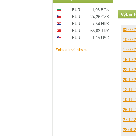
EUR
1,96 BGN
Výber 
EUR
24,26 CZK
EUR
7,54 HRK
03.09.
EUR
55,03 TRY
EUR
1,15 USD
10.09.
17.09.
Zobraziť všetky »
15.10.
22.10.
29.10.
12.11.
19.11.
26.11.
27.12.
28.01.