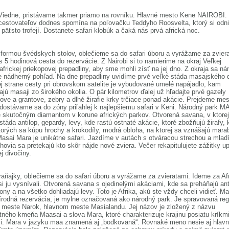
 Viedne, pristávame takmer priamo na rovníku. Hlavné mesto Kene NAIROBI.
 cestovateľov dodnes spomína na poľovačku Teddyho Roosvelta, ktorý si odni
 päťsto trofejí. Dostanete safari klobúk a čaká nás prvá africká noc.
formou švédskych stolov, oblečieme sa do safari úboru a vyrážame za zvier
 5 hodinová cesta do rezervácie. Z Nairobi si to namierime na okraj Veľkej
frickej priekopovej prepadliny, aby sme mohli zísť na jej dno. Z okraja sa n
 nádherný pohľad. Na dne prepadliny uvidíme prvé veľké stáda masajského 
j strane cesty pri obrovskom satelite je vybudované umelé napájadlo, kam
ajú masaji zo širokého okolia. O pár kilometrov ďalej už hľadajte prvé gazely
ve a grantove, zebry a dlhé žirafie krky trčiace ponad akácie. Prejdeme me
dostávame sa do zóny priľahlej k najlepšiemu safari v Keni. Národný park M
skutočným diamantom v korune afrických parkov. Otvorená savana, v ktorej
 stáda antilop, gepardy, levy, kde rastú ostnaté akácie, ktoré zbožňujú žirafy, 
ktorých sa kúpu hrochy a krokodíly, modrá obloha, na ktorej sa vznášajú mara
asai Mara je unikátne safari. Jazdíme v autách s otváracou strechou a mlad
hovia sa pretekajú kto skôr nájde nové zviera. Večer rekapitulujete zážitky u
j divočiny.
raňajky, oblečieme sa do safari úboru a vyrážame za zvieratami. Ideme za Af
si ju vysnívali. Otvorená savana s ojedinelými akáciami, kde sa preháňajú ant
slony a na všetko dohliadajú levy. Toto je Afrika, akú ste vždy chceli vidieť. M
írodná rezervácia, je mylne označovaná ako národný park. Je spravovaná reg
 meste Narok, hlavnom meste Masialandu. Jej názov je zložený z názvu
ného kmeňa Maasai a slova Mara, ktoré charakterizuje krajinu posiatu kríkmi
. Mara v jazyku maa znamená aj „bodkovaná“. Rovnaké meno nesie aj hlavná