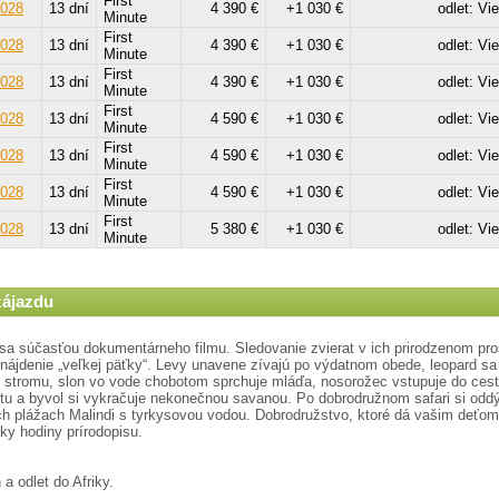
First
2028
13 dní
4 390 €
+1 030 €
odlet: Vi
Minute
First
2028
13 dní
4 390 €
+1 030 €
odlet: Vi
Minute
First
2028
13 dní
4 390 €
+1 030 €
odlet: Vi
Minute
First
2028
13 dní
4 590 €
+1 030 €
odlet: Vi
Minute
First
2028
13 dní
4 590 €
+1 030 €
odlet: Vi
Minute
First
2028
13 dní
4 590 €
+1 030 €
odlet: Vi
Minute
First
2028
13 dní
5 380 €
+1 030 €
odlet: Vi
Minute
zájazdu
sa súčasťou dokumentárneho filmu. Sledovanie zvierat v ich prirodzenom pro
nájdenie „veľkej päťky“. Levy unavene zívajú po výdatnom obede, leopard sa
 stromu, slon vo vode chobotom sprchuje mláďa, nosorožec vstupuje do ce
utu a byvol si vykračuje nekonečnou savanou. Po dobrodružnom safari si odd
ch plážach Malindi s tyrkysovou vodou. Dobrodružstvo, ktoré dá vašim deťom
ky hodiny prírodopisu.
 a odlet do Afriky.