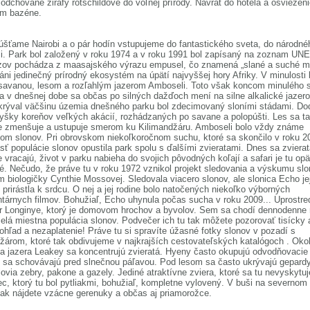
odchované žirafy rotschildove do voľnej prírody. Návrat do hotela a osvieženi
om bazéne.
šťame Nairobi a o pár hodín vstupujeme do fantastického sveta, do národné
i. Park bol založený v roku 1974 a v roku 1991 bol zapísaný na zoznam U
zov pochádza z maasajského výrazu empusel, čo znamená „slané a suché mi
áni jedinečný prírodný ekosystém na úpätí najvyššej hory Afriky. V minulosti 
savanou, lesom a rozľahlým jazerom Amboseli. Toto však koncom minulého s
a v dnešnej dobe sa občas po silných dažďoch mení na silne alkalické jazero
krýval väčšinu územia dnešného parku bol zdecimovaný sloními stádami. Do
yšky koreňov veľkých akácií, rozhádzaných po savane a polopúšti. Les sa ta
e zmenšuje a ustupuje smerom ku Kilimandžáru. Amboseli bolo vždy známe
m slonov. Pri obrovskom niekoľkoročnom suchu, ktoré sa skončilo v roku 2
sť populácie slonov opustila park spolu s ďalšími zvieratami. Dnes sa zviera
 vracajú, život v parku nabieha do svojich pôvodných koľají a safari je tu opä
é. Nečudo, že práve tu v roku 1972 vznikol projekt sledovania a výskumu sl
 biologičky Cynthie Mossovej. Sledovala viacero slonov, ale slonica Echo je
 prirástla k srdcu. O nej a jej rodine bolo natočených niekoľko výborných
árnych filmov. Bohužiaľ, Echo uhynula počas sucha v roku 2009... Uprostre
r Longinye, ktorý je domovom hrochov a byvolov. Sem sa chodí dennodenne n
elá miestna populácia slonov. Podvečer ich tu tak môžete pozorovať tisícky a
ohľad a nezaplatenie! Práve tu si spravíte úžasné fotky slonov v pozadí s
žárom, ktoré tak obdivujeme v najkrajších cestovateľských katalógoch . Oko
a jazera Leakey sa koncentrujú zvieratá. Hyeny často okupujú odvodňovacie
e sa schovávajú pred slnečnou páľavou. Pod lesom sa často ukrývajú gepardy
 lovia zebry, pakone a gazely. Jediné atraktívne zviera, ktoré sa tu nevyskytuj
c, ktorý tu bol pytliakmi, bohužiaľ, kompletne vylovený. V buši na severnom 
ak nájdete vzácne gerenuky a občas aj priamorožce.