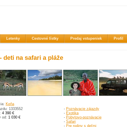
Letenky
Cestovné lístky
Predaj vstupeniek
Profil
 deti na safari a pláže
cia:
Keňa
azdu: 1333552
-
Poznávacie zájazdy
:
4 390 €
-
Exotika
y od:
1 030 €
-
Pobytovo-poznávacie
-
Safari
-
Pre rodiny s deťmi