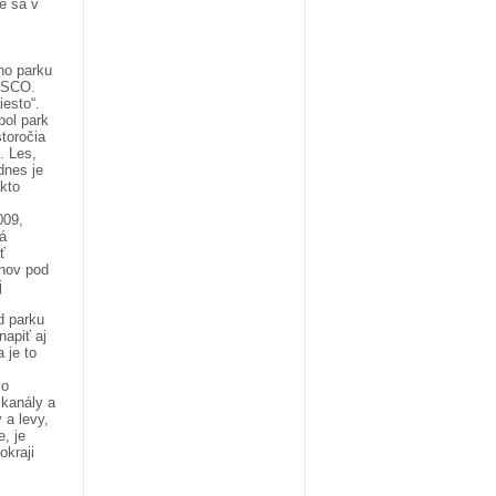
e sa v
ho parku
NESCO.
esto“.
bol park
toročia
. Les,
dnes je
kto
009,
tá
ť
onov pod
j
d parku
apiť aj
 je to
lo
 kanály a
 a levy,
e, je
okraji