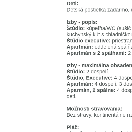
Deti:
Detská postieľka zadarmo, 
Izby - popis:
Štúdio:
kúpeľňa/WC (sušič vl
kuchynský kút s chladničkou
Štúdio executive:
priestran
Apartmán:
oddelená spálň
Apartmán s 2 spálňami:
2 
Izby - maximálna obsaden
Štúdio:
2 dospelí.
Štúdio, Executive:
4 dospel
Apartmán:
4 dospelí, 3 dosp
Aparmán, 2 spálne:
4 dospe
deti.
Možnosti stravovania:
Bez stravy, kontinentálne r
Pláž: