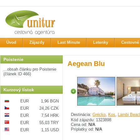
Úvod
Zájazdy
Last Minute
Letenky
Cestovné 
Poistenie
Aegean Blu
...obsah článku pro Poistenie
(článek ID 466)
Kurzový lístok
EUR
1,96 BGN
EUR
24,26 CZK
Destinácia:
Grécko
,
Kos
,
Lambi Beac
EUR
7,54 HRK
Kód zájazdu: 1323898
EUR
55,03 TRY
Cena od:
N/A
Príplatky od:
N/A
EUR
1,15 USD