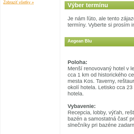
Zobraziť všetky »
Výber termínu
Je nám ľúto, ale tento zája
termíny. Vyberte si prosím i
Aegean Blu
Poloha:
Menší renovovaný hotel v l
cca 1 km od historického c
mesta Kos. Taverny, reštaur
okolí hotela. Letisko cca 
hotela.
Vybavenie:
Recepcia, lobby, výťah, reš
bazén a samostatná časť pre
slnečníky pri bazéne zadar