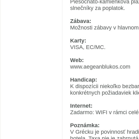
Piesočnato-kamienková pláž
slnečníky za poplatok.
Zábava:
Možnosti zábavy v hlavnom
Karty:
VISA, EC/MC.
Web:
www.aegeanblukos.com
Handicap:
K dispozícii niekoľko bezba
konkrétnych požiadaviek kli
Internet:
Zadarmo: WIFI v rámci celé
Poznámka:
V Grécku je povinnosť hradi
hotela. Taxa nie je zahrnut