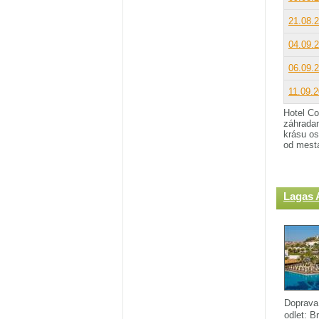
21.08.
04.09.
06.09.
11.09.
Hotel Co
záhradam
krásu os
od mest
Lagas 
Doprava
odlet: B