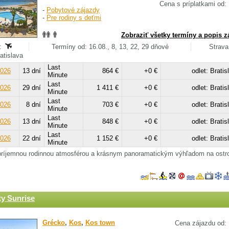
Cena s príplatkami od:
-
Pobytové zájazdy
-
Pre rodiny s deťmi
Zobraziť všetky termíny a popis z
:
Termíny od: 16.08., 8, 13, 22, 29 dňové
Strava
ratislava
Last
2026
13 dní
864 €
+0 €
odlet: Bratis
Minute
Last
2026
29 dní
1 411 €
+0 €
odlet: Bratis
Minute
Last
2026
8 dní
703 €
+0 €
odlet: Bratis
Minute
Last
2026
13 dní
848 €
+0 €
odlet: Bratis
Minute
Last
2026
22 dní
1 152 €
+0 €
odlet: Bratis
Minute
 príjemnou rodinnou atmosférou a krásnym panoramatickým výhľadom na ostr
ty Sunrise
Grécko
,
Kos
,
Kos town
Cena zájazdu od: