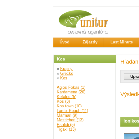
Úvod
Zájazdy
Last Minute
Kos
Hľadan
«
Krajiny
«
Grécko
«
Kos
Agios Fokas (1)
Kardamena (26)
Výsled
Kefalos (5)
Kos (3)
Kos town (10)
Lambi Beach (11)
Marmari (9)
Mastichari (13)
Ioniko
Psalidi (5)
Tigaki (13)