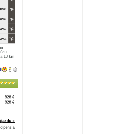
lava
lava
lava
lava
mi
júcu
i a 10 km
828 €
828 €
ájazdu »
polpenzia