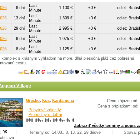
Last
2026
8 dní
1 100 €
+0 €
odlet: Bratis
Minute
Last
2026
13 dní
1 399 €
+0 €
odlet: Bratis
Minute
Last
2026
29 dní
2 995 €
+0 €
odlet: Bratis
Minute
Last
2026
8 dní
1 075 €
+0 €
odlet: Bratis
Minute
Last
2026
8 dní
1 125 €
+0 €
odlet: Bratis
Minute
ý komplex s krásnym výhľadom na more, dlhá piesočná pláž cez pobrežnú
ntovanú cestu.
Aegean Village
Grécko
,
Kos
,
Kardamena
Cena zájazdu od:
Cena s príplatkami od:
-
Pobytové zájazdy
-
Pre rodiny s deťmi
Zobraziť všetky termíny a popis z
:
Termíny od: 14.08., 8, 13, 22, 29 dňové
Strava: 
ratislava