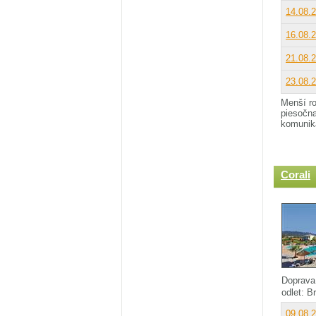
14.08.
16.08.
21.08.
23.08.
Menší ro
piesočna
komunik
Corali
Doprava
odlet: B
09.08.