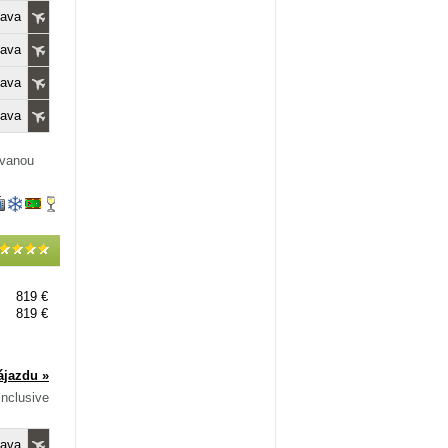
lava
lava
lava
lava
ovanou
819 €
819 €
ájazdu »
Inclusive
lava