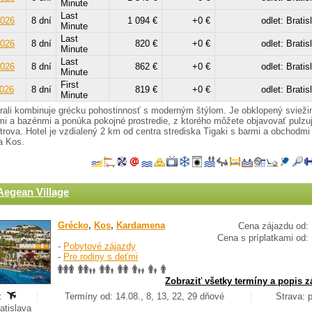
Minute
Last
2026
8 dní
1 094 €
+0 €
odlet: Bratis
Minute
Last
2026
8 dní
820 €
+0 €
odlet: Bratis
Minute
Last
2026
8 dní
862 €
+0 €
odlet: Bratis
Minute
First
2026
8 dní
819 €
+0 €
odlet: Bratis
Minute
rali kombinuje grécku pohostinnosť s moderným štýlom. Je obklopený svieži
i a bazénmi a ponúka pokojné prostredie, z ktorého môžete objavovať pulzu
trova. Hotel je vzdialený 2 km od centra strediska Tigaki s barmi a obchodm
a Kos.
Aegean Village
Grécko
,
Kos
,
Kardamena
Cena zájazdu od:
Cena s príplatkami od:
-
Pobytové zájazdy
-
Pre rodiny s deťmi
Zobraziť všetky termíny a popis z
:
Termíny od: 14.08., 8, 13, 22, 29 dňové
Strava: 
ratislava