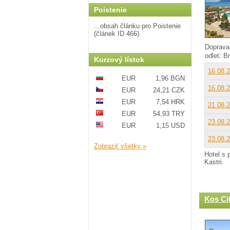
Poistenie
...obsah článku pro Poistenie
(článek ID 466)
Doprava
odlet: B
Kurzový lístok
16.08.
EUR
1,96 BGN
16.08.
EUR
24,21 CZK
EUR
7,54 HRK
21.08.
EUR
54,93 TRY
23.08.
EUR
1,15 USD
23.08.
Zobraziť všetky »
Hotel s
Kastri.
Kos Ci