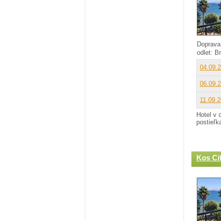
Doprava
odlet: B
04.09.
06.09.
11.09.
Hotel v 
postieľk
Kos Ci