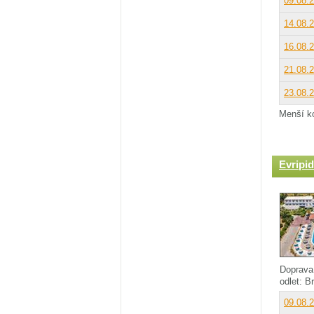
09.08.
14.08.
16.08.
21.08.
23.08.
Menší ko
Evripi
Doprava
odlet: B
09.08.