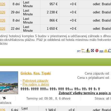
Last
2026
8 dní
957 €
+0 €
odlet: Bratis
Minute
Last
2026
29 dní
2 238 €
+0 €
odlet: Bratis
Minute
Last
2026
8 dní
866 €
+0 €
odlet: Bratis
Minute
Last
2026
22 dní
1 650 €
+0 €
odlet: Bratis
Minute
dinný hotelový komplex 5 budov v priestrannej a udržiavanej záhrade s dlhou
to-okruhliakovou plážou. Pláž je oddelená od hotela miestnou málo frekvent
áciou
Grécko
,
Kos
,
Tigaki
Cena zájazdu od:
Cena s príplatkami od:
-
Pobytové zájazdy
-
Pre rodiny s deťmi
Zobraziť všetky termíny a popis z
:
Termíny od: 09.08., 8, 6 dňové
Strava: all 
ratislava
Last
2026
6 dní
1 349 €
+0 €
odlet: Bratis