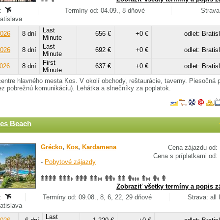
:
Termíny od: 04.09., 8 dňové
Strava
ratislava
Last
2026
8 dní
656 €
+0 €
odlet: Bratis
Minute
Last
2026
8 dní
692 €
+0 €
odlet: Bratis
Minute
First
2026
8 dní
637 €
+0 €
odlet: Bratis
Minute
centre hlavného mesta Kos. V okolí obchody, reštaurácie, taverny. Piesočná p
cez pobrežnú komunikáciu). Lehátka a slnečníky za poplatok.
des Beach
Grécko
,
Kos
,
Kardamena
Cena zájazdu od:
Cena s príplatkami od:
-
Pobytové zájazdy
Zobraziť všetky termíny a popis z
:
Termíny od: 09.08., 8, 6, 22, 29 dňové
Strava: all 
ratislava
Last