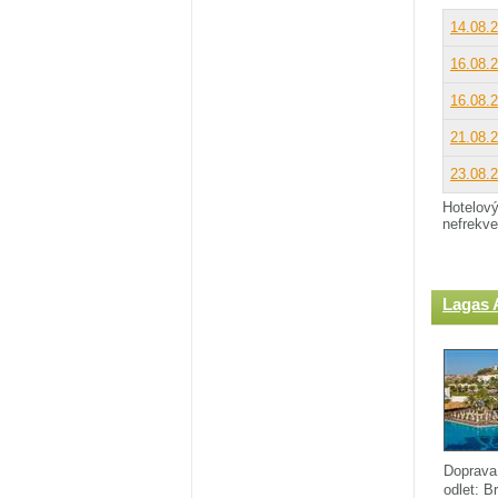
14.08.
16.08.
16.08.
21.08.
23.08.
Hotelov
nefrekve
Lagas 
Doprava
odlet: B