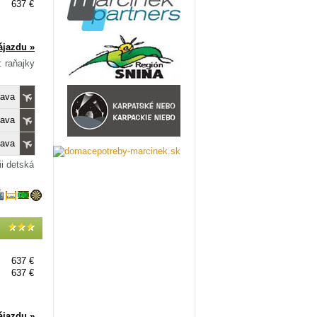
637 €
ájazdu »
: raňajky
lava
lava
lava
ii detská
637 €
637 €
ájazdu »