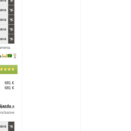
lava
lava
lava
lava
lava
damena.
681 €
681 €
ájazdu »
Inclusive
lava