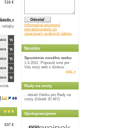
516 €
ájazdu »
Informačná povinnosť
: raňajky
prevádzkovateľa pri
spracúvaní osobných údajov.
lava
Novinky
lava
Spustenie nového webu
lava
1.4.2011
Pripravili sme pre
Vás nový web s širokou ...
lava
viac »
lava
Rady na cesty
ovček
...obsah článku pro Rady na
cesty (článek ID 467)
Spolupracujeme
637 €