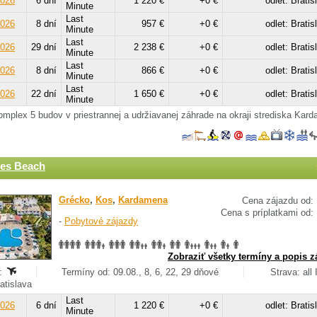
2026
6 dní
1 220 €
+0 €
odlet: Bratis
Minute
Last
2026
8 dní
957 €
+0 €
odlet: Bratis
Minute
Last
2026
29 dní
2 238 €
+0 €
odlet: Bratis
Minute
Last
2026
8 dní
866 €
+0 €
odlet: Bratis
Minute
Last
2026
22 dní
1 650 €
+0 €
odlet: Bratis
Minute
mplex 5 budov v priestrannej a udržiavanej záhrade na okraji strediska Kar
des Beach
Grécko
,
Kos
,
Kardamena
Cena zájazdu od:
Cena s príplatkami od:
-
Pobytové zájazdy
Zobraziť všetky termíny a popis z
:
Termíny od: 09.08., 8, 6, 22, 29 dňové
Strava: all 
ratislava
Last
2026
6 dní
1 220 €
+0 €
odlet: Bratis
Minute