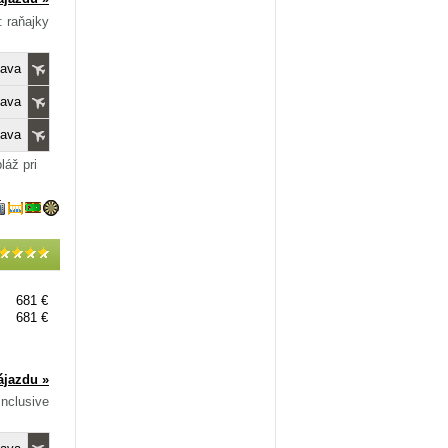
: raňajky
lava
lava
lava
láž pri
681 €
681 €
ájazdu »
Inclusive