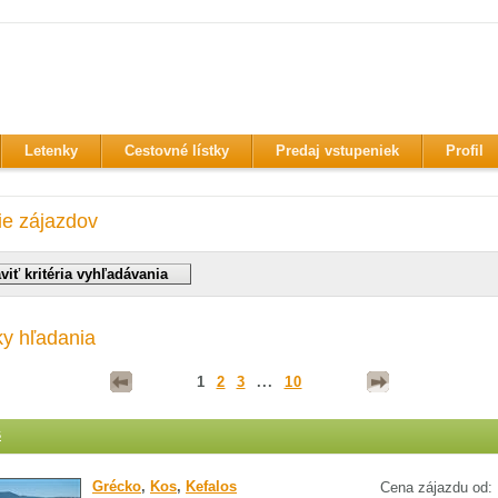
Letenky
Cestovné lístky
Predaj vstupeniek
Profil
ie zájazdov
ky hľadania
1
2
3
...
10
s
Grécko
,
Kos
,
Kefalos
Cena zájazdu od: