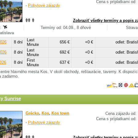
Cena s príplatkami od:
-
Pobytové zájazdy
Zobraziť všetky termíny a popis z
:
Termíny od: 04.09., 8 dňové
Strava
ratislava
Last
2026
8 dní
656 €
+0 €
odlet: Bratis
Minute
Last
2026
8 dní
692 €
+0 €
odlet: Bratis
Minute
First
2026
8 dní
637 €
+0 €
odlet: Bratis
Minute
centre hlavného mesta Kos. V okolí obchody, reštaurácie, taverny. K dispozíc
a zadarmo.
ty Sunrise
Grécko
,
Kos
,
Kos town
Cena zájazdu od:
Cena s príplatkami od:
-
Pobytové zájazdy
Zobraziť všetky termíny a popis z