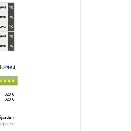
lava
lava
lava
lava
lava
828 €
828 €
ájazdu »
polpenzia