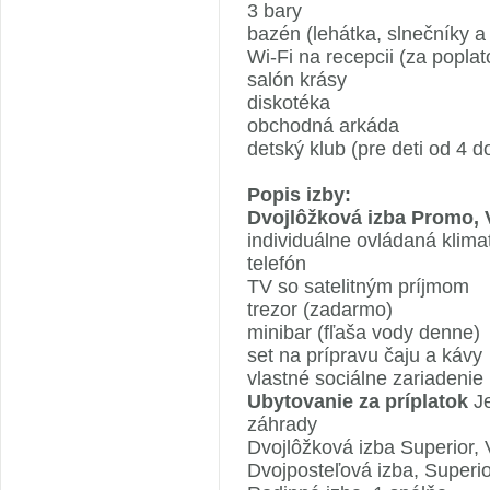
3 bary
bazén (lehátka, slnečníky 
Wi-Fi na recepcii (za poplat
salón krásy
diskotéka
obchodná arkáda
detský klub (pre deti od 4 d
Popis izby:
Dvojlôžková izba Promo, 
individuálne ovládaná klima
telefón
TV so satelitným príjmom
trezor (zadarmo)
minibar (fľaša vody denne)
set na prípravu čaju a kávy
vlastné sociálne zariadenie
Ubytovanie za príplatok
Je
záhrady
Dvojlôžková izba Superior,
Dvojposteľová izba, Superio