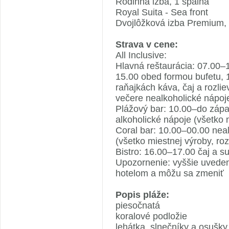
Rodinná izba, 1 spálňa
Royal Suita - Sea front
Dvojlôžková izba Premium,
Strava v cene:
All Inclusive:
Hlavná reštaurácia: 07.00–
15.00 obed formou bufetu, 
raňajkách káva, čaj a rozli
večere nealkoholické nápoje
Plážový bar: 10.00–do zápa
alkoholické nápoje (všetko 
Coral bar: 10.00–00.00 nea
(všetko miestnej výroby, roz
Bistro: 16.00–17.00 čaj a s
Upozornenie: vyššie uveden
hotelom a môžu sa zmeniť
Popis pláže:
piesočnatá
koralové podložie
lehátka, slnečníky a osušk