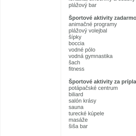
plážový bar
Športové aktivity zadarmo
animačné programy
plážový volejbal
šípky
boccia
vodné pólo
vodná gymnastika
šach
fitness
Športové aktivity za prípl
potápačské centrum
biliard
salón krásy
sauna
turecké kúpele
masáže
šiša bar