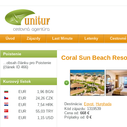
Úvod
Zájazdy
Last Minute
Letenky
Cestovné 
Poistenie
Coral Sun Beach Reso
...obsah článku pro Poistenie
(článek ID 466)
Kurzový lístok
EUR
1,96 BGN
EUR
24,26 CZK
Destinácia:
Egypt
,
Hurghada
EUR
7,54 HRK
Kód zájazdu: 1319539
EUR
55,03 TRY
Cena od:
668 €
Príplatky od:
0 €
EUR
1,15 USD