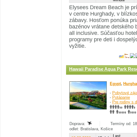
Elysees Dream Beach je prí
v centre Hurghady, v blízko
zábavy. Hosťom ponúka pria
bazénov vrátane detského b
all inclusive. Súčasťou hote
programy pre deti i dospelý
vyžitie.
Hawaii Paradise Aqua Park Res
Egypt
,
Hurgha
-
Pobytové záj
-
Potápanie
-
Pre rodiny s 
Doprava:
Termíny od: 18
odlet: Bratislava, Košice
Last