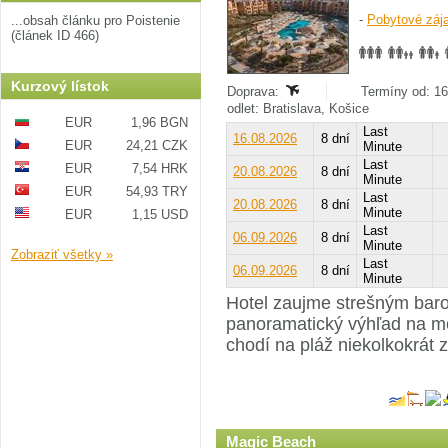
-
Pobytové záj
...obsah článku pro Poistenie
(článek ID 466)
Kurzový lístok
Doprava:
Termíny od: 16
odlet: Bratislava, Košice
EUR
1,96 BGN
Last
16.08.2026
8 dní
EUR
24,21 CZK
Minute
Last
EUR
7,54 HRK
20.08.2026
8 dní
Minute
EUR
54,93 TRY
Last
20.08.2026
8 dní
Minute
EUR
1,15 USD
Last
06.09.2026
8 dní
Minute
Zobraziť všetky »
Last
06.09.2026
8 dní
Minute
Hotel zaujme strešným baro
panoramatický výhľad na mo
chodí na pláž niekolkokrát 
Magic Beach