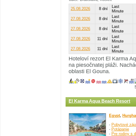
Last
25.08.2026
8 dní
Minute
Last
27.08.2026
8 dní
Minute
Last
27.08.2026
8 dní
Minute
Last
27.08.2026
11 dní
Minute
Last
27.08.2026
11 dní
Minute
Hoteloví rezort El Karma A
na piesočnatej pláži. Nach
oblasti El Gouna.
El Karma Aqua Beach Resort
Egypt
,
Hurgha
-
Pobytové záj
-
Potápanie
-
Pre rodiny s 