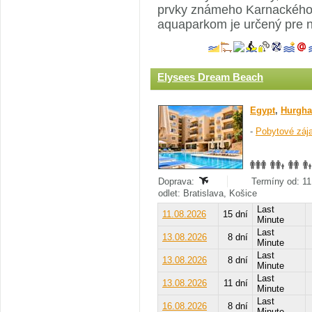
prvky známeho Karnackého 
aquaparkom je určený pre n
Elysees Dream Beach
Egypt
,
Hurgha
-
Pobytové záj
Doprava:
Termíny od: 11
odlet: Bratislava, Košice
Last
11.08.2026
15 dní
Minute
Last
13.08.2026
8 dní
Minute
Last
13.08.2026
8 dní
Minute
Last
13.08.2026
11 dní
Minute
Last
16.08.2026
8 dní
Minute