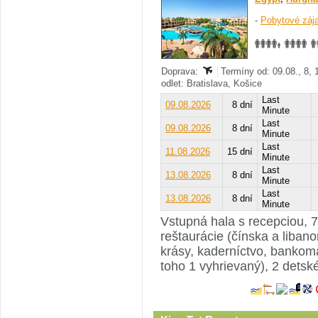
-
Pobytové záj
Doprava:
Termíny od: 09.08., 8, 
odlet: Bratislava, Košice
Last
09.08.2026
8 dní
Minute
Last
09.08.2026
8 dní
Minute
Last
11.08.2026
15 dní
Minute
Last
13.08.2026
8 dní
Minute
Last
13.08.2026
8 dní
Minute
Vstupná hala s recepciou, 72
reštaurácie (čínska a liban
krásy, kaderníctvo, bankom
toho 1 vyhrievaný), 2 detsk