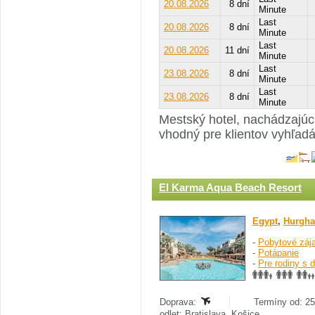
20.08.2026
8 dní
Minute
Last
20.08.2026
8 dní
Minute
Last
20.08.2026
11 dní
Minute
Last
23.08.2026
8 dní
Minute
Last
23.08.2026
8 dní
Minute
Mestský hotel, nachádzajúci 
vhodný pre klientov vyhľadá
El Karma Aqua Beach Resort
Egypt
,
Hurgha
-
Pobytové záj
-
Potápanie
-
Pre rodiny s 
Doprava:
Termíny od: 25
odlet: Bratislava, Košice