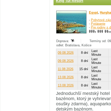
King Tut Resort
Egypt
,
Hurgha
-
Pobytové záj
-
Potápanie
-
Pre rodiny s 
Doprava:
Termíny od: 09
odlet: Bratislava, Košice
Last
09.08.2026
8 dní
Minute
Last
09.08.2026
8 dní
Minute
Last
11.08.2026
15 dní
Minute
Last
13.08.2026
8 dní
Minute
Last
13.08.2026
8 dní
Minute
Jednoduchší mestský hotel p
bazénom, ktorý je vyhrieva
osušky zdarma), aquaparkom
detským bazénom.