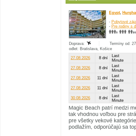
Egypt
,
Hurgha
-
Pobytové záj
-
Pre rodiny s 
Doprava:
Termíny od: 27
odlet: Bratislava, Košice
Last
27.08.2026
8 dní
Minute
Last
27.08.2026
8 dní
Minute
Last
27.08.2026
11 dní
Minute
Last
27.08.2026
11 dní
Minute
Last
30.08.2026
8 dní
Minute
Magic Beach patrí medzi me
tak vhodnou voľbou pre str
pre všetky vekové kategórie
podlažím, odporúčajú sa to