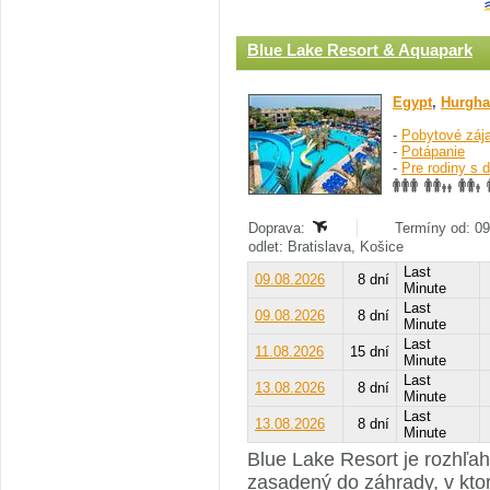
Blue Lake Resort & Aquapark
Egypt
,
Hurgha
-
Pobytové záj
-
Potápanie
-
Pre rodiny s 
Doprava:
Termíny od: 09
odlet: Bratislava, Košice
Last
09.08.2026
8 dní
Minute
Last
09.08.2026
8 dní
Minute
Last
11.08.2026
15 dní
Minute
Last
13.08.2026
8 dní
Minute
Last
13.08.2026
8 dní
Minute
Blue Lake Resort je rozhľahl
zasadený do záhrady, v kto