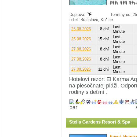
Doprava:
Termíny od: 25
odlet: Bratislava, Košice
Last
25.08.2026
8 dní
Minute
Last
25.08.2026
15 dní
Minute
Last
27.08.2026
8 dní
Minute
Last
27.08.2026
8 dní
Minute
Last
27.08.2026
11 dní
Minute
Hoteloví rezort El Karma A
na piesočnatej pláži. Odpo
rodiny s deťmi .
Stella Gardens Resort & Spa
Egypt
,
Hurgha