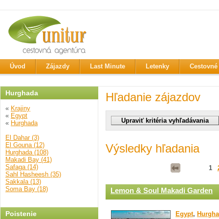
Úvod
Zájazdy
Last Minute
Letenky
Cestovné 
Hurghada
Hľadanie zájazdov
«
Krajiny
«
Egypt
«
Hurghada
El Dahar (3)
El Gouna (12)
Výsledky hľadania
Hurghada (108)
Makadi Bay (41)
Safaga (14)
1
Sahl Hasheesh (35)
Sakkala (13)
Soma Bay (18)
Lemon & Soul Makadi Garden
Poistenie
Egypt
,
Hurgha