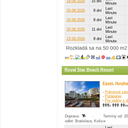
18.08.2026
15 dní
Minute
Last
20.08.2026
8 dní
Minute
Last
20.08.2026
8 dní
Minute
Last
20.08.2026
11 dní
Minute
Last
23.08.2026
8 dní
Minute
Rozkladá sa na 50 000 m2 
Royal Star Beach Resort
Egypt
,
Hurgha
-
Pobytové záj
-
Potápanie
-
Pre rodiny s 
Doprava:
Termíny od: 20
odlet: Bratislava, Košice
Last