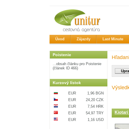
Úvod
Zájazdy
Last Minute
Poistenie
Hľadan
...obsah článku pro Poistenie
(článek ID 466)
Kurzový lístok
Výsled
EUR
1,96 BGN
EUR
24,20 CZK
EUR
7,54 HRK
Kiotari
EUR
54,97 TRY
EUR
1,16 USD