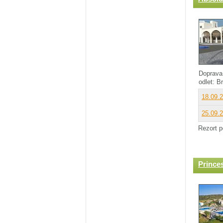
Doprava
odlet: B
18.09.
25.09.
Rezort p
Prince