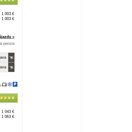
1 003 €
1 003 €
ájazdu »
ná penzia
lava
lava
1 043 €
1 063 €