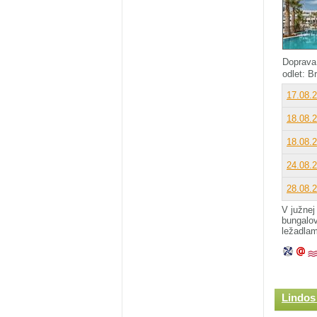
Doprava
odlet: B
17.08.
18.08.
18.08.
24.08.
28.08.
V južnej
bungalov
ležadla
Lindos