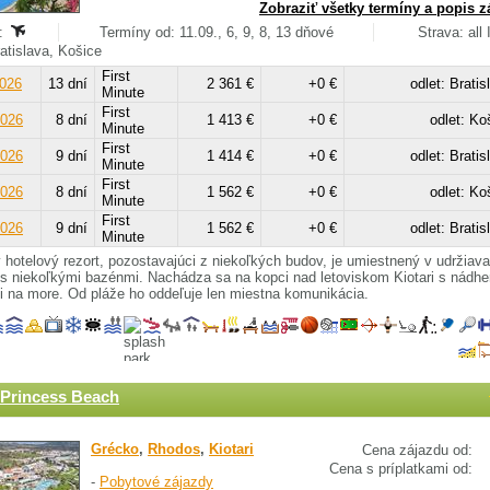
Zobraziť všetky termíny a popis z
:
Termíny od: 11.09., 6, 9, 8, 13 dňové
Strava: all 
ratislava, Košice
First
2026
13 dní
2 361 €
+0 €
odlet: Bratis
Minute
First
2026
8 dní
1 413 €
+0 €
odlet: Ko
Minute
First
2026
9 dní
1 414 €
+0 €
odlet: Bratis
Minute
First
2026
8 dní
1 562 €
+0 €
odlet: Ko
Minute
First
2026
9 dní
1 562 €
+0 €
odlet: Bratis
Minute
 hotelový rezort, pozostavajúci z niekoľkých budov, je umiestnený v udržiava
s niekoľkými bazénmi. Nachádza sa na kopci nad letoviskom Kiotari s nádh
 na more. Od pláže ho oddeľuje len miestna komunikácia.
Princess Beach
Grécko
,
Rhodos
,
Kiotari
Cena zájazdu od:
Cena s príplatkami od:
-
Pobytové zájazdy