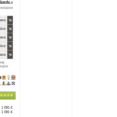
ájazdu »
Inclusive
lava
šice
lava
šice
lava
nej
ernými
1 091 €
1 091 €