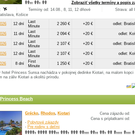
Zobraziť všetky termíny a popis z
:
Termíny od: 14.08., 8, 11, 12 dňové
Strava: all 
ratislava, Košice
Last
2026
12 dní
2 260 €
+20 €
odlet: Bratis
Minute
Last
2026
11 dní
2 094 €
+20 €
odlet: Ko
Minute
Last
2026
12 dní
2 107 €
+20 €
odlet: Bratis
Minute
Last
2026
12 dní
2 107 €
+20 €
odlet: Ko
Minute
First
2026
8 dní
1 250 €
+20 €
odlet: Bratis
Minute
 hotel Princess Sunsa nachádza v pokojnej dedinke Kiotari, na malom kopci 
 na záliv Kiotari a okolitú prírodu.
Princess Beach
Grécko
,
Rhodos
,
Kiotari
Cena zájazdu od:
Cena s príplatkami od:
-
Pobytové zájazdy
-
Pre rodiny s deťmi