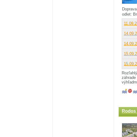
Doprava
odlet: B
11.09.
14.09.
14.09.
15.09.
15.09.
Rozľahlý
záhrade 
výhľadmi
Rodos 