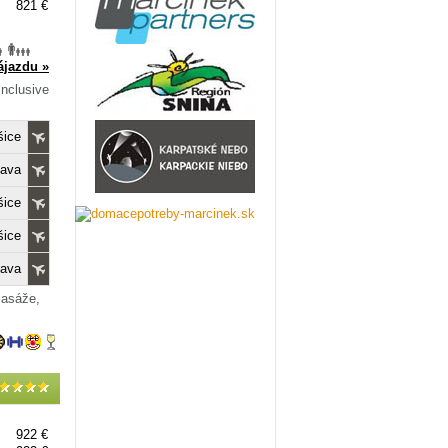
821 €
ájazdu »
Inclusive
šice
lava
šice
šice
lava
masáže,
922 €