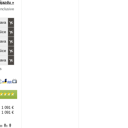
ájazdu »
Inclusive
lava
šice
lava
šice
lava
s
1 091 €
1 091 €