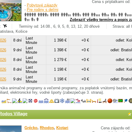
Cena s príplatkami od:
-
Pobytové zájazdy
-
Pre rodiny s deťmi
Zobraziť všetky termíny a popis z
:
Termíny od: 14.08., 6, 9, 5, 8, 13, 12, 20 dňové
Strava: all 
ratislava, Košice
Last
2026
8 dní
1 398 €
+0 €
odlet: Ko
Minute
Last
2026
9 dní
1 398 €
+0 €
odlet: Bratis
Minute
Last
2026
8 dní
1 279 €
+0 €
odlet: Ko
Minute
Last
2026
8 dní
1 198 €
+0 €
odlet: Ko
Minute
Last
2026
9 dní
1 198 €
+0 €
odlet: Bratis
Minute
onúka animačné programy a večerné programy, za poplatok vnútorný bazén, 
iliard, elektronické hry, vodné športy (zabezpečuje 3. strana).
 Rodos Village
Grécko
,
Rhodos
,
Kiotari
Cena zájazdu od: