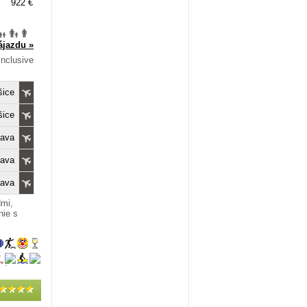
922 €
ájazdu »
 Inclusive
šice
šice
lava
lava
lava
dmi,
nie s