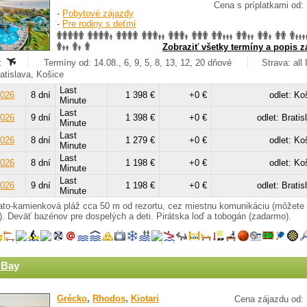
Cena s príplatkami od:
-
Pobytové zájazdy
-
Pre rodiny s deťmi
Zobraziť všetky termíny a popis z
:
Termíny od: 14.08., 6, 9, 5, 8, 13, 12, 20 dňové
Strava: all 
ratislava, Košice
Last
2026
8 dní
1 398 €
+0 €
odlet: Ko
Minute
Last
2026
9 dní
1 398 €
+0 €
odlet: Bratis
Minute
Last
2026
8 dní
1 279 €
+0 €
odlet: Ko
Minute
Last
2026
8 dní
1 198 €
+0 €
odlet: Ko
Minute
Last
2026
9 dní
1 198 €
+0 €
odlet: Bratis
Minute
to-kamienková pláž cca 50 m od rezortu, cez miestnu komunikáciu (môžete 
. Deväť bazénov pre dospelých a deti. Pirátska loď a tobogán (zadarmo).
 Bay
Grécko
,
Rhodos
,
Kiotari
Cena zájazdu od: