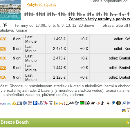
Cena s príplatkami od:
-
Pobytové zájazdy
Zobraziť všetky termíny a popis z
:
Termíny od: 17.08., 6, 5, 9, 8, 13, 12, 20 dňové
Strava: ultra all
ratislava, Košice
Last
2026
8 dní
1 498 €
+0 €
odlet: Ko
Minute
Last
2026
8 dní
2 474 €
+0 €
odlet: Ko
Minute
Last
2026
9 dní
2 475 €
+0 €
odlet: Bratis
Minute
Last
2026
9 dní
1 444 €
+0 €
odlet: Bratis
Minute
Last
2026
9 dní
2 125 €
+0 €
odlet: Bratis
Minute
 časti Rhodosu v prázdninovom stredisku Kiotari s niekoľkými barmi a obcho
y v rozľahlej záhrade, 2 bazény (s morskou a sladkou vodou), terasa na slne
mi a slnečníkmi zadarmo, plážové osušky zadarmo.
 Breeze Beach