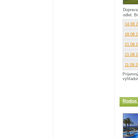
Doprava
odlet: B
14.08.
18.08.
21.08.
21.08.
11.09.
Príjemný
výhľadom
Rodos 