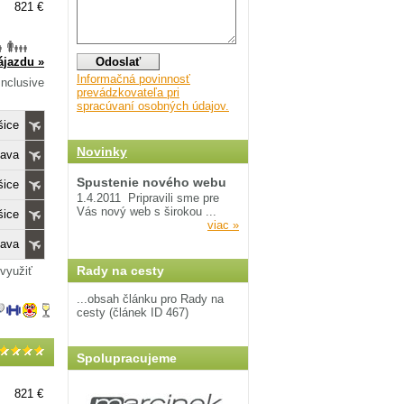
821 €
ájazdu »
Informačná povinnosť
Inclusive
prevádzkovateľa pri
spracúvaní osobných údajov.
šice
Novinky
lava
Spustenie nového webu
šice
1.4.2011
Pripravili sme pre
Vás nový web s širokou ...
šice
viac »
lava
Rady na cesty
využiť
...obsah článku pro Rady na
cesty (článek ID 467)
Spolupracujeme
821 €