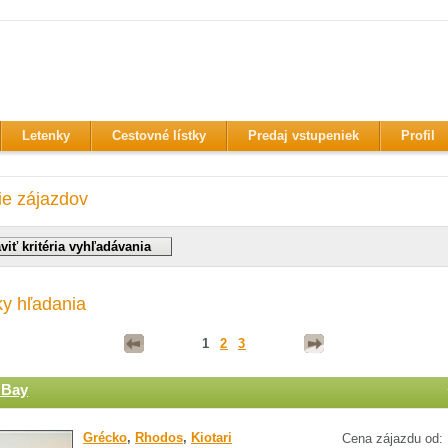
Letenky
Cestovné lístky
Predaj vstupeniek
Profil
ie zájazdov
ky hľadania
1
2
3
 Bay
Grécko
,
Rhodos
,
Kiotari
Cena zájazdu od: