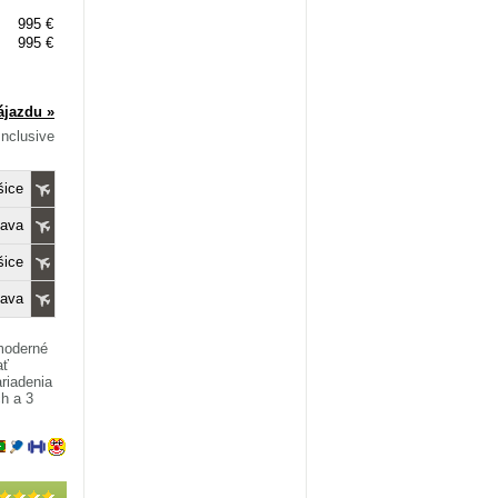
995 €
995 €
ájazdu »
 Inclusive
šice
lava
šice
lava
 moderné
ať
riadenia
h a 3