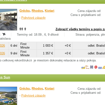
Grécko
,
Rhodos
,
Kiotari
Cena zájazdu od:
Cena s príplatkami od:
-
Pobytové zájazdy
Zobraziť všetky termíny a popis z
:
Termíny od: 18.09., 6, 9 dňové
Strava: polpenzia, pl
ratislava
First
2026
6 dní
1 003 €
+0 €
odlet: Bratis
Minute
First
2026
9 dní
1 357 €
+0 €
odlet: Bratis
Minute
o celkovej rekonštrukcii je miestom dokonalej relaxácie a oázy pokoja.
ss Sun
Grécko
,
Rhodos
,
Kiotari
Cena zájazdu od:
Cena s príplatkami od:
-
Pobytové zájazdy