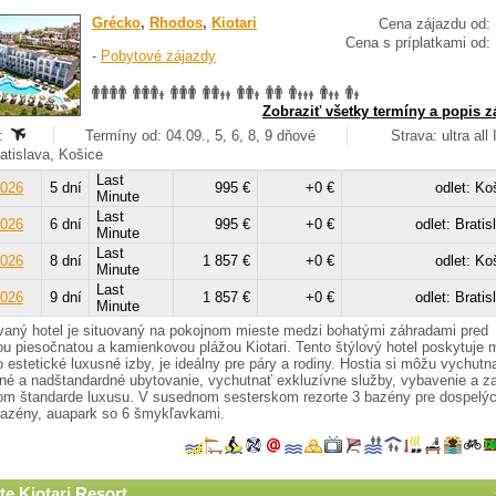
Grécko
,
Rhodos
,
Kiotari
Cena zájazdu od:
Cena s príplatkami od:
-
Pobytové zájazdy
Zobraziť všetky termíny a popis z
:
Termíny od: 04.09., 5, 6, 8, 9 dňové
Strava: ultra all
ratislava, Košice
Last
2026
5 dní
995 €
+0 €
odlet: Ko
Minute
Last
2026
6 dní
995 €
+0 €
odlet: Bratis
Minute
Last
2026
8 dní
1 857 €
+0 €
odlet: Ko
Minute
Last
2026
9 dní
1 857 €
+0 €
odlet: Bratis
Minute
aný hotel je situovaný na pokojnom mieste medzi bohatými záhradami pred
u piesočnatou a kamienkovou plážou Kiotari. Tento štýlový hotel poskytuje
 estetické luxusné izby, je ideálny pre páry a rodiny. Hostia si môžu vychutn
é a nadštandardné ubytovanie, vychutnať exkluzívne služby, vybavenie a za
om štandarde luxusu. V susednom sesterskom rezorte 3 bazény pre dospelýc
bazény, auapark so 6 šmykľavkami.
te Kiotari Resort