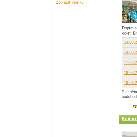
Zobraziť všetky »
Doprava
odlet: B
14.08.
14.08.
17.08.
18.08.
18.08.
Piesočna
podchod)
Kiotari