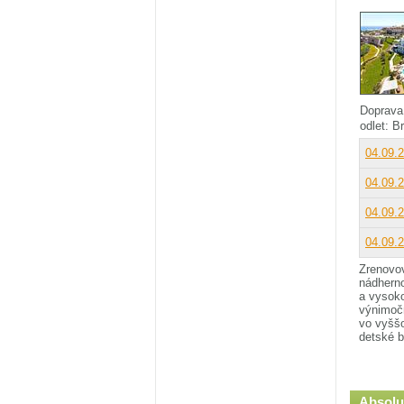
Doprava
odlet: B
04.09.
04.09.
04.09.
04.09.
Zrenovov
nádherno
a vysoko
výnimočn
vo vyšš
detské 
Absolu