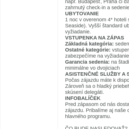
napr. Budapešť, Praha či ď
zahrnutý check-in a sedenie
UBYTOVANIE
1 noc v overenom 4* hoteli
Seaside). Vyšší štandard u
vyžiadanie.
VSTUPENKA NA ZÁPAS
Základná kategória:
seden
Ostatné kategórie:
vstupen
zabezpečíme na vyžiadanie
Garancia sedenia:
na štad
minimálne vo dvojiciach
ASISTENČNÉ SLUŽBY A
Počas zájazdu máte k dispoz
Zároveň sa o hladký priebe
skúsení delegáti.
INFOBALÍČEK
Pred zápasom od nás dostan
zájazdu. Pribalíme aj naše 
hlavného programu.
ČO BUDE NASLEDOVAŤ?