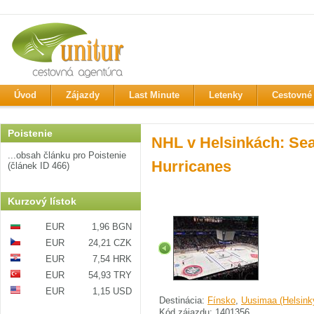
Úvod
Zájazdy
Last Minute
Letenky
Cestovné 
Poistenie
NHL v Helsinkách: Sea
...obsah článku pro Poistenie
Hurricanes
(článek ID 466)
Kurzový lístok
EUR
1,96 BGN
EUR
24,21 CZK
EUR
7,54 HRK
EUR
54,93 TRY
EUR
1,15 USD
Destinácia:
Fínsko
,
Uusimaa (Helsink
Kód zájazdu: 1401356