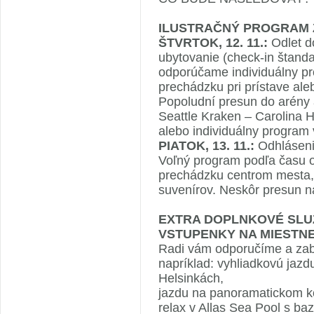
ILUSTRAČNÝ PROGRAM
ŠTVRTOK, 12. 11.:
Odlet do
ubytovanie (check-in štand
odporúčame individuálny pr
prechádzku pri prístave ale
Popoludní presun do arény 
Seattle Kraken – Carolina H
alebo individuálny program 
PIATOK, 13. 11.:
Odhlásenie
Voľný program podľa času 
prechádzku centrom mesta,
suvenírov. Neskôr presun na
EXTRA DOPLNKOVÉ SLU
VSTUPENKY NA MIESTNE
Radi vám odporučíme a zab
napríklad: vyhliadkovú jaz
Helsinkách,
jazdu na panoramatickom k
relax v Allas Sea Pool s ba