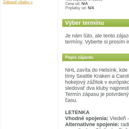
Zobraziť všetky »
Cena od:
N/A
Príplatky od:
N/A
Výber termínu
Je nám ľúto, ale tento zája
termíny. Vyberte si prosím i
Popis zájazdu
NHL zavíta do Helsínk, kde 
tímy Seattle Kraken a Carol
hokejový zážitok v európsk
sledovať dva kluby najprestí
Termín zápasu je potvrdený
času.
LETENKA
Vhodné spojenia:
Viedeň -
Alternatívne spojenie:
radi