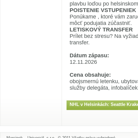
plavbu loďou po helsinskom 
POISTENIE VSTUPENIEK
Ponúkame
, ktoré vám zaru
môcť podujatia zúčastniť.
LETISKOVÝ TRANSFER
Prílet bez stresu? Na vyžia
transfer.
Dátum zápasu:
12.11.2026
Cena obsahuje:
obojsmernú letenku, ubytova
služby delegáta, infobalíček
NHL v Helsinkách: Seattle Krak
Marcinek – Univerzál, s.r.o., © 2011 Všetky práva vyhradené