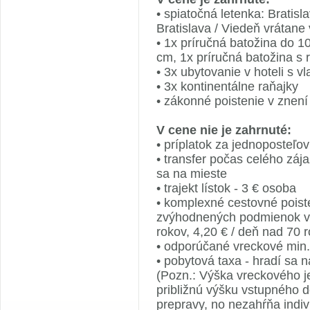
• spiatočná letenka: Bratis
Bratislava / Viedeň vrátane
• 1x príručná batožina do 
cm, 1x príručná batožina s
• 3x ubytovanie v hoteli s 
• 3x kontinentálne raňajky
• zákonné poistenie v znení
V cene nie je zahrnuté:
• príplatok za jednoposteľov
• transfer počas celého záj
sa na mieste
• trajekt lístok - 3 € osoba
• komplexné cestovné poist
zvýhodnených podmienok v 
rokov, 4,20 € / deň nad 70 
• odporúčané vreckové min
• pobytová taxa - hradí sa 
(Pozn.: Výška vreckového j
približnú výšku vstupného d
prepravy, no nezahŕňa indi