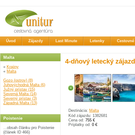
Úvod
Zájazdy
Last Minute
Letenky
Cestovné 
Malta
4-dňový letecký zájazd
«
Krajiny
«
Malta
Gozo (ostrov) (8)
Juhovýchodná Malta (6)
Južný prístav (15)
Severná Malta (14)
Severný prístav (3)
Západná Malta (13)
Destinácia:
Malta
Kód zájazdu: 1382681
Poistenie
Cena od:
755 €
Príplatky od:
0 €
...obsah článku pro Poistenie
(článek ID 466)