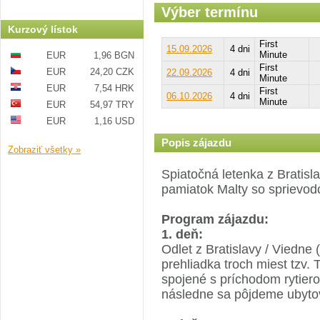
Výber termínu
Kurzový lístok
First
15.09.2026
4 dni
Minute
EUR
1,96 BGN
First
EUR
24,20 CZK
22.09.2026
4 dni
Minute
EUR
7,54 HRK
First
06.10.2026
4 dni
Minute
EUR
54,97 TRY
EUR
1,16 USD
Popis zájazdu
Zobraziť všetky »
Spiatočná letenka z Bratisl
pamiatok Malty so sprievodc
Program zájazdu:
1. deň:
Odlet z Bratislavy / Viedne 
prehliadka troch miest tzv. 
spojené s príchodom rytiero
následne sa pôjdeme ubyto