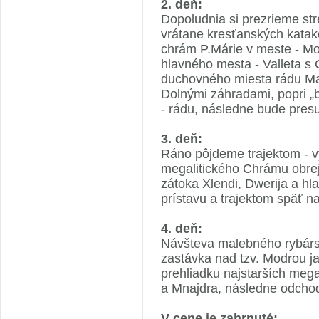
2. deň:
Dopoludnia si prezrieme st
vrátane kresťanských kata
chrám P.Márie v meste - Mo
hlavného mesta - Valleta s
duchovného miesta rádu Mal
Dolnými záhradami, popri „b
- rádu, následne bude presu
3. deň:
Ráno pôjdeme trajektom - vý
megalitického Chrámu obrej
zátoka Xlendi, Dwerija a hla
prístavu a trajektom späť n
4. deň:
Návšteva malebného rybár
zastávka nad tzv. Modrou j
prehliadku najstarších meg
a Mnajdra, následne odchod n
V cene je zahrnuté: