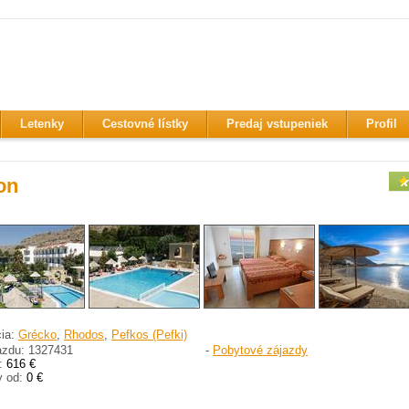
Letenky
Cestovné lístky
Predaj vstupeniek
Profil
on
cia:
Grécko
,
Rhodos
,
Pefkos (Pefki)
azdu: 1327431
-
Pobytové zájazdy
:
616 €
y od:
0 €