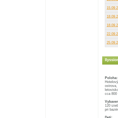
15.09.
18.09.
18.09.
22.09.
25.09.
Ilyssio
Poloha:
Hotelový
ostrova,
letovisk
cca 800 
Vybaven
120 izie
pri baz
Deti: