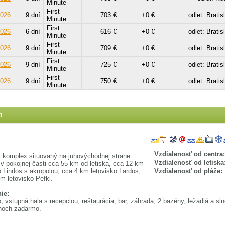
Minute
First
2026
9 dní
703 €
+0 €
odlet: Bratis
Minute
First
2026
6 dní
616 €
+0 €
odlet: Bratis
Minute
First
2026
9 dní
709 €
+0 €
odlet: Bratis
Minute
First
2026
9 dní
725 €
+0 €
odlet: Bratis
Minute
First
2026
9 dní
750 €
+0 €
odlet: Bratis
Minute
n
Vzdialenosť od centra:
 komplex situovaný na juhovýchodnej strane
Vzdialenosť od letiska
 v pokojnej časti cca 55 km od letiska, cca 12 km
o Lindos s akropolou, cca 4 km letovisko Lardos,
Vzdialenosť od pláže:
m letovisko Pefki.
ie:
b, vstupná hala s recepciou, reštaurácia, bar, záhrada, 2 bazény, ležadlá a sl
énoch zadarmo.