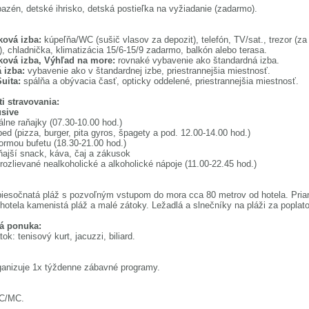
azén, detské ihrisko, detská postieľka na vyžiadanie (zadarmo).
ková izba
:
kúpeľňa/WC (sušič vlasov za depozit), telefón, TV/sat., trezor (za
), chladnička, klimatizácia 15/6-15/9 zadarmo, balkón alebo terasa.
ková izba, Výhľad na more:
rovnaké vybavenie ako štandardná izba.
 izba:
vybavenie ako v štandardnej izbe, priestrannejšia miestnosť.
Suita:
spálňa a obývacia časť, opticky oddelené, priestrannejšia miestnosť.
i stravovania:
usive
álne raňajky (07.30-10.00 hod.)
ed (pizza, burger, pita gyros, špagety a pod. 12.00-14.00 hod.)
ormou bufetu (18.30-21.00 hod.)
ajší snack, káva, čaj a zákusok
rozlievané nealkoholické a alkoholické nápoje (11.00-22.45 hod.)
iesočnatá pláž s pozvoľným vstupom do mora cca 80 metrov od hotela. Pri
hotela kamenistá pláž a malé zátoky. Ležadlá a slnečníky na pláži za poplat
á ponuka:
ok: tenisový kurt, jacuzzi, biliard.
ganizuje 1x týždenne zábavné programy.
C/MC.