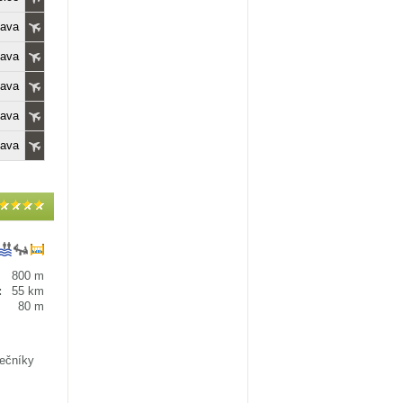
lava
lava
lava
lava
lava
800 m
:
55 km
80 m
nečníky