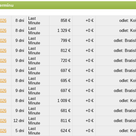
termínu
Last
2026
8 dní
858 €
+0 €
odlet: Ko
Minute
Last
2026
8 dní
1 329 €
+0 €
odlet: Ko
Minute
Last
2026
9 dní
799 €
+0 €
odlet: Bratis
Minute
Last
2026
9 dní
812 €
+0 €
odlet: Bratis
Minute
Last
2026
9 dní
720 €
+0 €
odlet: Bratis
Minute
Last
2026
9 dní
697 €
+0 €
odlet: Bratis
Minute
Last
2026
8 dní
695 €
+0 €
odlet: Ko
Minute
Last
2026
9 dní
697 €
+0 €
odlet: Bratis
Minute
Last
2026
8 dní
1 009 €
+0 €
odlet: Ko
Minute
Last
2026
9 dní
681 €
+0 €
odlet: Bratis
Minute
Last
2026
12 dní
811 €
+0 €
odlet: Bratis
Minute
Last
2026
5 dní
624 €
+0 €
odlet: Ko
Minute