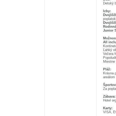
Detský b
Izby:
Dvojlôž
poplatok
Dvojlôž
Rodinná
Junior 
Možnost
All incl
Kontinet
Ľahký ob
Večera f
Popoludň
Miestne 
Pláž:
Krásna p
areálom 
Športov
Za poplat
Zábava:
Hotel or
Karty:
VISA, E