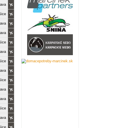
lava
šice
lava
lava
šice
lava
šice
lava
šice
lava
lava
šice
lava
šice