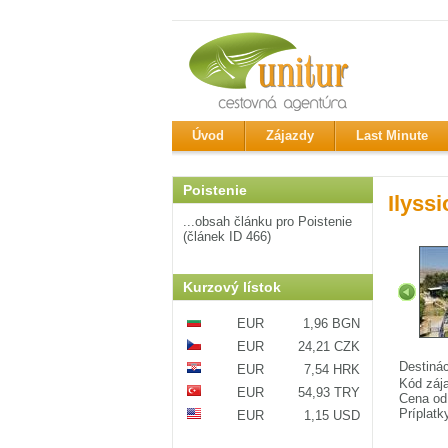
Úvod
Zájazdy
Last Minute
Poistenie
Ilyssi
...obsah článku pro Poistenie
(článek ID 466)
Kurzový lístok
EUR
1,96 BGN
EUR
24,21 CZK
Destiná
EUR
7,54 HRK
Kód záj
EUR
54,93 TRY
Cena od
Príplatk
EUR
1,15 USD