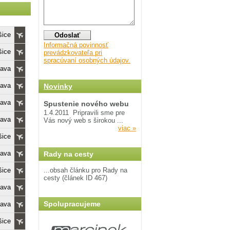
šice
Informačná povinnosť
šice
prevádzkovateľa pri
spracúvaní osobných údajov.
lava
lava
Novinky
lava
Spustenie nového webu
1.4.2011
Pripravili sme pre
lava
Vás nový web s širokou ...
viac »
šice
lava
Rady na cesty
šice
...obsah článku pro Rady na
cesty (článek ID 467)
lava
Spolupracujeme
lava
šice