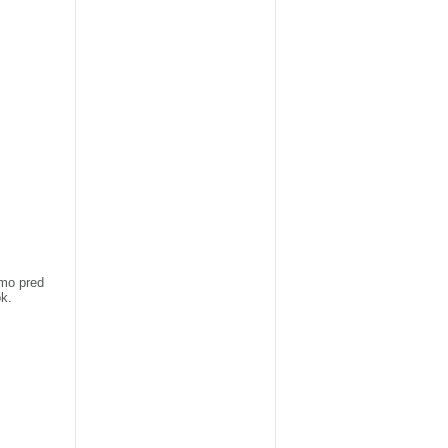
amo pred
ok.