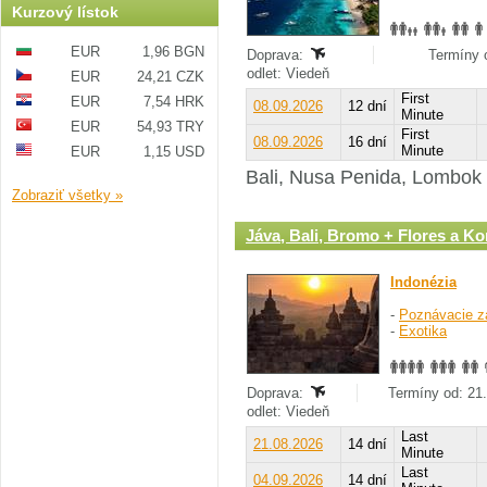
Kurzový lístok
EUR
1,96 BGN
Doprava:
Termíny o
odlet: Viedeň
EUR
24,21 CZK
First
EUR
7,54 HRK
08.09.2026
12 dní
Minute
EUR
54,93 TRY
First
08.09.2026
16 dní
Minute
EUR
1,15 USD
Bali, Nusa Penida, Lombok a
Zobraziť všetky »
Jáva, Bali, Bromo + Flores a 
Indonézia
-
Poznávacie z
-
Exotika
Doprava:
Termíny od: 21.
odlet: Viedeň
Last
21.08.2026
14 dní
Minute
Last
04.09.2026
14 dní