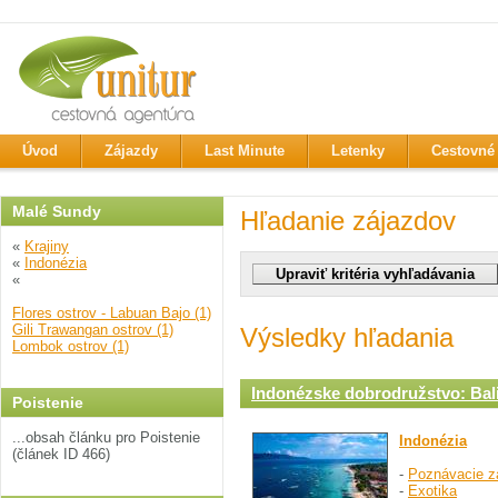
Úvod
Zájazdy
Last Minute
Letenky
Cestovné 
Malé Sundy
Hľadanie zájazdov
«
Krajiny
«
Indonézia
«
Flores ostrov - Labuan Bajo (1)
Gili Trawangan ostrov (1)
Výsledky hľadania
Lombok ostrov (1)
Indonézske dobrodružstvo: Bali
Poistenie
...obsah článku pro Poistenie
Indonézia
(článek ID 466)
-
Poznávacie z
-
Exotika