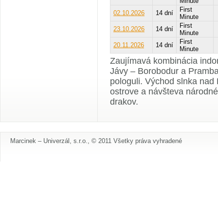
Minute
First
02.10.2026
14 dní
Minute
First
23.10.2026
14 dní
Minute
First
20.11.2026
14 dní
Minute
Zaujímavá kombinácia indo
Jávy – Borobodur a Pramban
pologuli. Východ slnka nad
ostrove a návšteva národ
drakov.
Marcinek – Univerzál, s.r.o., © 2011 Všetky práva vyhradené