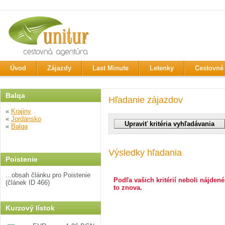
Úvod
Zájazdy
Last Minute
Letenky
Cestovné 
Balqa
Hľadanie zájazdov
«
Krajiny
«
Jordánsko
«
Balqa
Výsledky hľadania
Poistenie
...obsah článku pro Poistenie
Podľa vašich kritérií neboli nájdené
(článek ID 466)
to znova.
Kurzový lístok