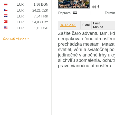
EUR
1,96 BGN
EUR
24,21 CZK
Doprava:
Termín
EUR
7,54 HRK
EUR
54,93 TRY
First
04.12.2026
5 dní
Minute
EUR
1,15 USD
Zažite čaro adventu tam, kde
neopakovateľnou atmosférou
Zobraziť všetky »
prechádzka mestami Maastri
svetiel, vôní a sviatočnej 
jedinečné vianočné trhy uk
si chvíľu spomalenia, ochutn
pravú vianočnú atmosféru.