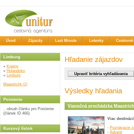
Úvod
Zájazdy
Last Minute
Letenky
Cestovné 
Limburg
Hľadanie zájazdov
«
Krajiny
«
Holandsko
«
Limburg
Maastricht (1)
Výsledky hľadania
Poistenie
Vianočná prechádzka Maastrich
...obsah článku pro Poistenie
(článek ID 466)
Viac destináci
-
Poznávacie z
Kurzový lístok
-
Advent