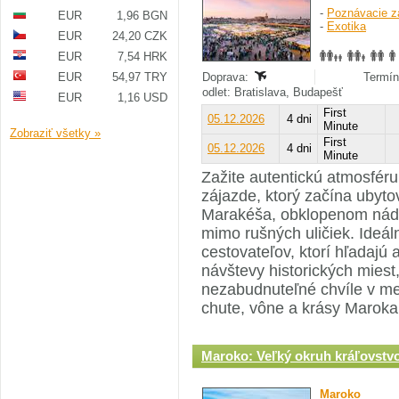
-
Poznávacie z
EUR
1,96 BGN
-
Exotika
EUR
24,20 CZK
EUR
7,54 HRK
EUR
54,97 TRY
Doprava:
Termín
odlet: Bratislava, Budapešť
EUR
1,16 USD
First
05.12.2026
4 dni
Minute
Zobraziť všetky »
First
05.12.2026
4 dni
Minute
Zažite autentickú atmosfé
zájazde, ktorý začína ubyto
Marakéša, obklopenom nádh
mimo rušných uličiek. Ideál
cestovateľov, ktorí hľadajú 
návštevy historických miest,
nezabudnuteľné chvíle v m
chute, vône a krásy Maroka
Maroko: Veľký okruh kráľovstv
Maroko