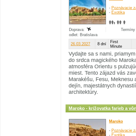
-
Poznávacie z
-
Exotika
Doprava:
Termíny 
odlet: Bratislava
First
26.03.2027
8 dní
Minute
Vydajte sa s nami, priamym 
do srdca magického Maroka,
atmosféra Orientu s pulzuj
miest. Tento zájazd vás zav
Marakéšu, Fesu, Meknesu a
dejín, majestátnych dynast
architektúry.
Maroko - križovatka farieb a vôn
Maroko
-
Poznávacie z
-
Exotika