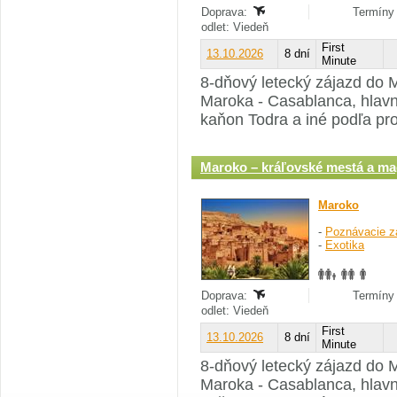
Doprava:
Termíny 
odlet: Viedeň
First
13.10.2026
8 dní
Minute
8-dňový letecký zájazd do 
Maroka - Casablanca, hlavn
kaňon Todra a iné podľa pr
Maroko – kráľovské mestá a ma
Maroko
-
Poznávacie z
-
Exotika
Doprava:
Termíny 
odlet: Viedeň
First
13.10.2026
8 dní
Minute
8-dňový letecký zájazd do 
Maroka - Casablanca, hlavn