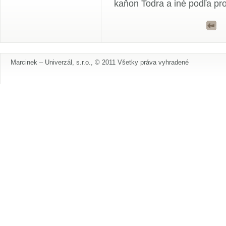
kaňon Todra a iné podľa pr
Marcinek – Univerzál, s.r.o., © 2011 Všetky práva vyhradené