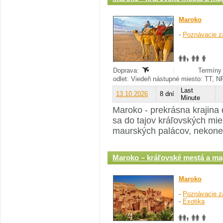
Maroko
-
Poznávacie z
Doprava:
Termíny 
odlet: Viedeň nástupné miesto: TT, N
Last
13.10.2026
8 dní
Minute
Maroko - prekrásna krajina 
sa do tajov kráľovských mie
maurských palácov, nekoneč
Maroko – kráľovské mestá a ma
Maroko
-
Poznávacie z
-
Exotika