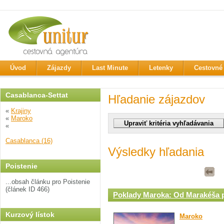
Úvod
Zájazdy
Last Minute
Letenky
Cestovné 
Casablanca-Settat
Hľadanie zájazdov
«
Krajiny
«
Maroko
«
Casablanca (16)
Výsledky hľadania
Poistenie
...obsah článku pro Poistenie
(článek ID 466)
Poklady Maroka: Od Marakéša 
Kurzový lístok
Maroko