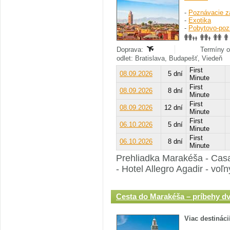
-
Poznávacie z
-
Exotika
-
Pobytovo-poz
Doprava:
Termíny o
odlet: Bratislava, Budapešť, Viedeň
First
08.09.2026
5 dní
Minute
First
08.09.2026
8 dní
Minute
First
08.09.2026
12 dní
Minute
First
06.10.2026
5 dní
Minute
First
06.10.2026
8 dní
Minute
Prehliadka Marakéša - Casab
- Hotel Allegro Agadir - voľ
Cesta do Marakéša – príbehy d
Viac destináci