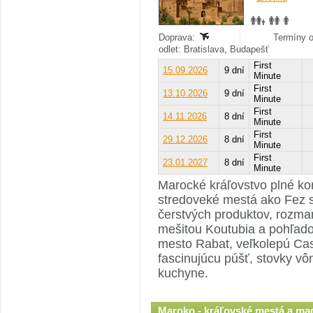
Doprava:
Termíny o
odlet: Bratislava, Budapešť
First
15.09.2026
9 dní
Minute
First
13.10.2026
9 dní
Minute
First
14.11.2026
8 dní
Minute
First
29.12.2026
8 dní
Minute
First
23.01.2027
8 dní
Minute
Marocké kráľovstvo plné kon
stredoveké mestá ako Fez so
čerstvých produktov, rozma
mešitou Koutubia a pohľado
mesto Rabat, veľkolepú Cas
fascinujúcu púšť, stovky vô
kuchyne.
Maroko - kráľovské mestá a ma