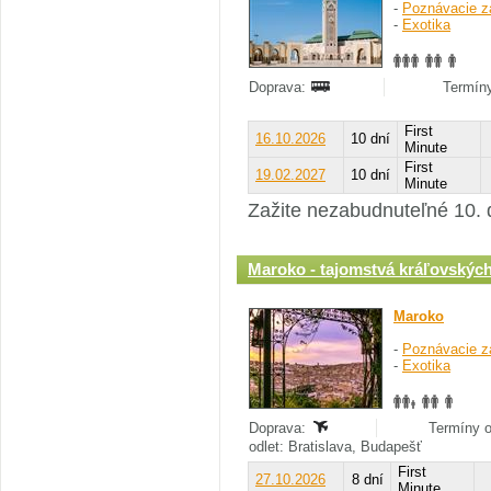
-
Poznávacie z
-
Exotika
Doprava:
Termíny
First
16.10.2026
10 dní
Minute
First
19.02.2027
10 dní
Minute
Zažite nezabudnuteľné 10. 
Maroko - tajomstvá kráľovských
Maroko
-
Poznávacie z
-
Exotika
Doprava:
Termíny o
odlet: Bratislava, Budapešť
First
27.10.2026
8 dní
Minute