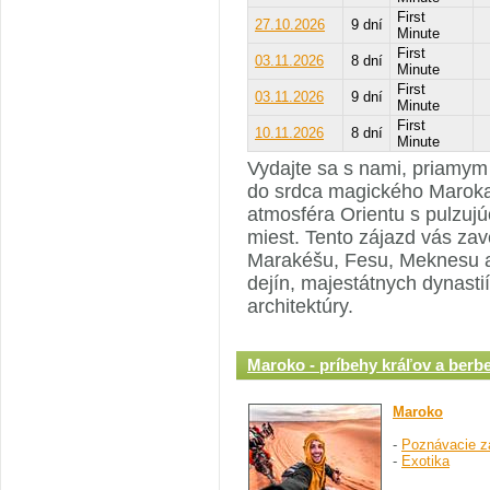
First
27.10.2026
9 dní
Minute
First
03.11.2026
8 dní
Minute
First
03.11.2026
9 dní
Minute
First
10.11.2026
8 dní
Minute
Vydajte sa s nami, priamym 
do srdca magického Maroka,
atmosféra Orientu s pulzuj
miest. Tento zájazd vás zav
Marakéšu, Fesu, Meknesu a
dejín, majestátnych dynast
architektúry.
Maroko - príbehy kráľov a berb
Maroko
-
Poznávacie z
-
Exotika