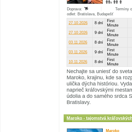
Doprava:
Termíny o
odlet: Bratislava, Budapešť
First
27.10.2026
8 dní
Minute
First
27.10.2026
9 dní
Minute
First
03.11.2026
8 dní
Minute
First
03.11.2026
9 dní
Minute
First
10.11.2026
8 dní
Minute
Nechajte sa uniesť do sveta 
Maroko, krajinu, kde sa ro
ulička dýcha históriou. Vyda
naprieč kráľovskými mestam
údolia a do samého srdca S
Bratislavy.
Maroko - tajomstvá kráľovských 
Maroko