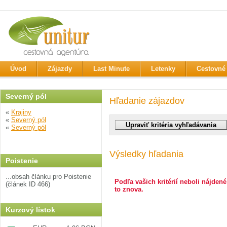
Úvod
Zájazdy
Last Minute
Letenky
Cestovné 
Severný pól
Hľadanie zájazdov
«
Krajiny
«
Severný pól
«
Severný pól
Výsledky hľadania
Poistenie
...obsah článku pro Poistenie
Podľa vašich kritérií neboli nájdené
(článek ID 466)
to znova.
Kurzový lístok